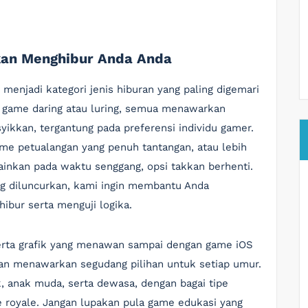
kan Menghibur Anda Anda
 menjadi kategori jenis hiburan yang paling digemari
tu game daring atau luring, semua menawarkan
kkan, tergantung pada preferensi individu gamer.
me petualangan yang penuh tantangan, atau lebih
inkan pada waktu senggang, opsi takkan berhenti.
g diluncurkan, kami ingin membantu Anda
bur serta menguji logika.
serta grafik yang menawan sampai dengan game iOS
n menawarkan segudang pilihan untuk setiap umur.
 anak muda, serta dewasa, dengan bagai tipe
e royale. Jangan lupakan pula game edukasi yang