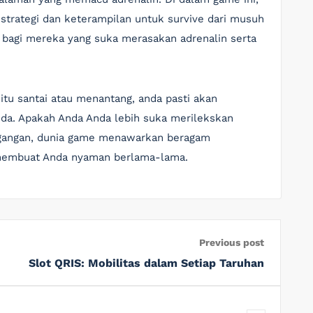
trategi dan keterampilan untuk survive dari musuh
 bagi mereka yang suka merasakan adrenalin serta
itu santai atau menantang, anda pasti akan
da. Apakah Anda Anda lebih suka merilekskan
egangan, dunia game menawarkan beragam
membuat Anda nyaman berlama-lama.
Previous post
Slot QRIS: Mobilitas dalam Setiap Taruhan