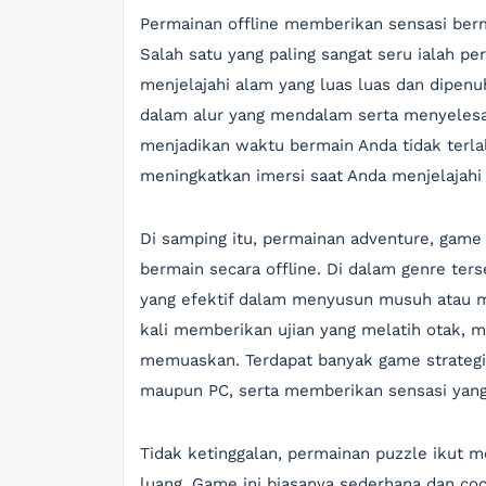
Permainan offline memberikan sensasi berma
Salah satu yang paling sangat seru ialah 
menjelajahi alam yang luas luas dan dipenuhi
dalam alur yang mendalam serta menyelesa
menjadikan waktu bermain Anda tidak terlalu 
meningkatkan imersi saat Anda menjelajahi
Di samping itu, permainan adventure, game s
bermain secara offline. Di dalam genre ter
yang efektif dalam menyusun musuh atau me
kali memberikan ujian yang melatih otak, me
memuaskan. Terdapat banyak game strategi o
maupun PC, serta memberikan sensasi yang 
Tidak ketinggalan, permainan puzzle ikut
luang. Game ini biasanya sederhana dan co