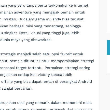
in yang seru tanpa perlu terkoneksi ke internet.
permainan adventure yang mengajak pemain untuk
 misteri. Di dalam game ini, anda bisa terlibat
ikan berbagai misi yang menantang, sehingga
singkat. Detail visual yang tinggi juga lebih
 dunia maya yang ditawarkan.
trategis menjadi salah satu opsi favorit untuk
sebut, pemain dituntut untuk mempersiapkan strategi
ncapai target tertentu. Permainan strategi sering
njadikan setiap kali victory terasa lebih
ffline yang bisa dapat, entah di perangkat Android
sangat bervariasi.
 merupakan opsi yang menarik dalam memenuhi masa
cok untuk semua kalangan, termasuk dari anak-anak