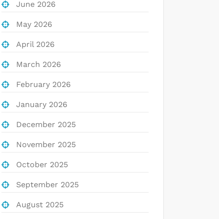
June 2026
May 2026
April 2026
March 2026
February 2026
January 2026
December 2025
November 2025
October 2025
September 2025
August 2025