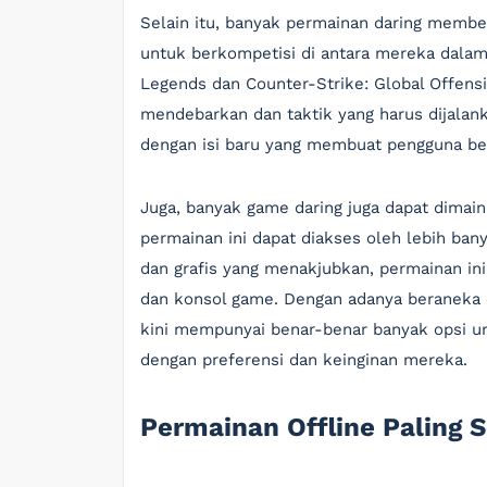
Selain itu, banyak permainan daring mem
untuk berkompetisi di antara mereka dalam
Legends dan Counter-Strike: Global Offensi
mendebarkan dan taktik yang harus dijalanka
dengan isi baru yang membuat pengguna berh
Juga, banyak game daring juga dapat dimain
permainan ini dapat diakses oleh lebih bany
dan grafis yang menakjubkan, permainan ini 
dan konsol game. Dengan adanya beraneka 
kini mempunyai benar-benar banyak opsi un
dengan preferensi dan keinginan mereka.
Permainan Offline Paling 