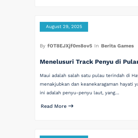
August 29, 2025
By
fOT8EJXjf0m8ov5
In
Berita Games
Menelusuri Track Penyu di Pula
Maui adalah salah satu pulau terindah di Ha
menakjubkan dan keanekaragaman hayati yan
ini adalah penyu-penyu laut, yang…
Read More