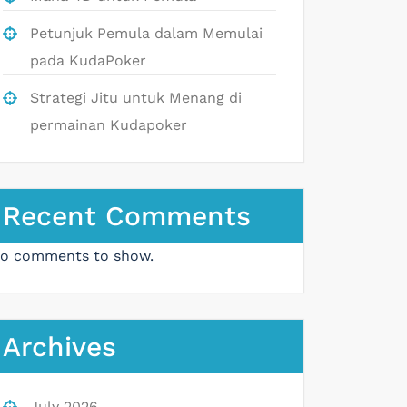
Petunjuk Pemula dalam Memulai
pada KudaPoker
Strategi Jitu untuk Menang di
permainan Kudapoker
Recent Comments
o comments to show.
Archives
July 2026