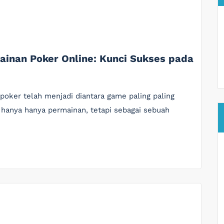
inan Poker Online: Kunci Sukses pada
 poker telah menjadi diantara game paling paling
n hanya hanya permainan, tetapi sebagai sebuah