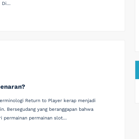
. Di…
benaran?
erminologi Return to Player kerap menjadi
in. Bersegudang yang beranggapan bahwa
i permainan permainan slot…