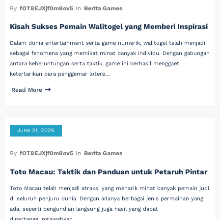
By
fOT8EJXjf0m8ov5
In
Berita Games
Kisah Sukses Pemain Walitogel yang Memberi Inspirasi
Dalam dunia entertainment serta game numerik, walitogel telah menjadi
sebagai fenomena yang memikat minat banyak individu. Dengan gabungan
antara keberuntungan serta taktik, game ini berhasil menggaet
ketertarikan para penggemar lotere…
Read More
June 21, 2026
By
fOT8EJXjf0m8ov5
In
Berita Games
Toto Macau: Taktik dan Panduan untuk Petaruh Pintar
Toto Macau telah menjadi atraksi yang menarik minat banyak pemain judi
di seluruh penjuru dunia. Dengan adanya berbagai jenis permainan yang
ada, seperti pengundian langsung juga hasil yang dapat
dipertanggungjawabkan,…