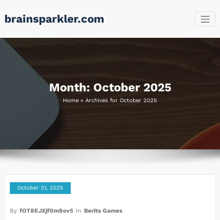
Skip
brainsparkler.com
to
content
Month:
October 2025
Home
»
Archives for October 2025
October 31, 2025
By
fOT8EJXjf0m8ov5
In
Berita Games