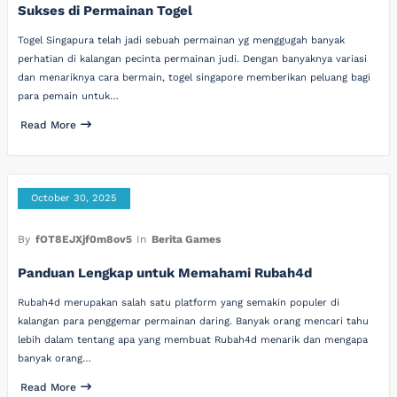
Sukses di Permainan Togel
Togel Singapura telah jadi sebuah permainan yg menggugah banyak
perhatian di kalangan pecinta permainan judi. Dengan banyaknya variasi
dan menariknya cara bermain, togel singapore memberikan peluang bagi
para pemain untuk…
Read More
October 30, 2025
By
fOT8EJXjf0m8ov5
In
Berita Games
Panduan Lengkap untuk Memahami Rubah4d
Rubah4d merupakan salah satu platform yang semakin populer di
kalangan para penggemar permainan daring. Banyak orang mencari tahu
lebih dalam tentang apa yang membuat Rubah4d menarik dan mengapa
banyak orang…
Read More