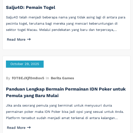
Salju4D: Pemain Togel
Salju4D telah menjadi beberapa nama yang tidak asing lagi di antara para
pecinta togel, terutama bagi mereka yang mencari keberuntungan di
sektor togel Macau. Melalui pendekatan yang baru dan terpercaya,…
Read More
October 29, 2025
By
fOT8EJXjf0m8ov5
In
Berita Games
Panduan Lengkap Bermain Permainan IDN Poker untuk
Pemula yang Baru Mulai
Jika anda seorang pemula yang berminat untuk menyusuri dunia
permainan poker maka IDN Poker bisa jadi opsi yang sesuai untuk Anda.
Platform tersebut sudah menjadi amat terkenal di antara kalangan…
Read More