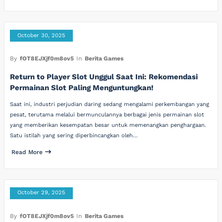
October 30, 2025
By
fOT8EJXjf0m8ov5
In
Berita Games
Return to Player Slot Unggul Saat Ini: Rekomendasi
Permainan Slot Paling Menguntungkan!
Saat ini, industri perjudian daring sedang mengalami perkembangan yang
pesat, terutama melalui bermunculannya berbagai jenis permainan slot
yang memberikan kesempatan besar untuk memenangkan penghargaan.
Satu istilah yang sering diperbincangkan oleh…
Read More
October 29, 2025
By
fOT8EJXjf0m8ov5
In
Berita Games