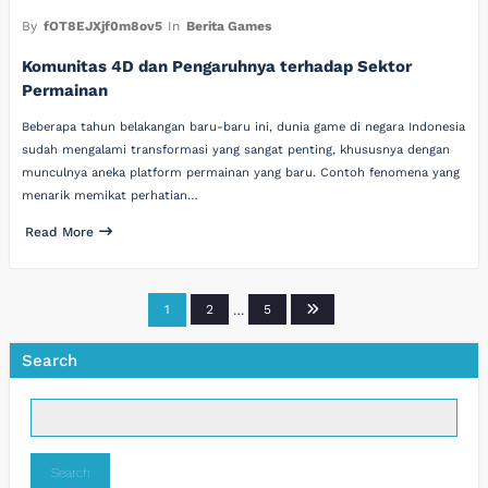
By
fOT8EJXjf0m8ov5
In
Berita Games
Komunitas 4D dan Pengaruhnya terhadap Sektor
Permainan
Beberapa tahun belakangan baru-baru ini, dunia game di negara Indonesia
sudah mengalami transformasi yang sangat penting, khususnya dengan
munculnya aneka platform permainan yang baru. Contoh fenomena yang
menarik memikat perhatian…
Read More
Posts
1
2
…
5
pagination
Search
Search