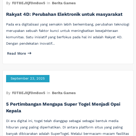
By
fOT8EJXjf0m8ov5
In
Berita Games
Rakyat 4D: Perubahan Elektronik untuk masyarakat
Pada era digitalisasi yang semakin lebih berkembang, perubahan teknologi
merupakan sebuah faktor kunci untuk meningkatkan kesejahteraan
komunitas. Satu inisiatif yang berfokus pada hal ini adalah Rakyat 4D.
Dengan pendekatan inovatif…
Read More
September 23, 2025
By
fOT8EJXjf0m8ov5
In
Berita Games
5 Pertimbangan Mengapa Super Togel Menjadi Opsi
Kepala
Di era digital ini, togel telah dianggap sebagai sebagai bentuk media
hiburan yang paling diperhatikan. Di antara platform situs yang paling
banyak dibicarakan adalah SuperTogel. Melalui bermacam-macam fasilitas