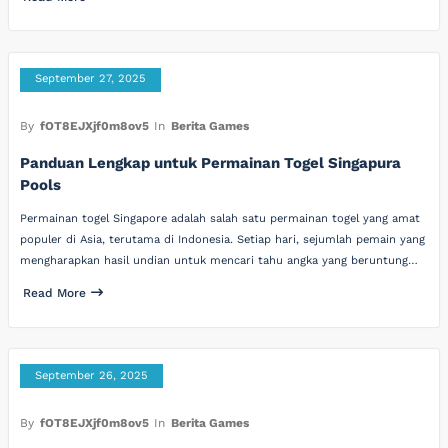
September 27, 2025
By
fOT8EJXjf0m8ov5
In
Berita Games
Panduan Lengkap untuk Permainan Togel Singapura
Pools
Permainan togel Singapore adalah salah satu permainan togel yang amat
populer di Asia, terutama di Indonesia. Setiap hari, sejumlah pemain yang
mengharapkan hasil undian untuk mencari tahu angka yang beruntung…
Read More
September 26, 2025
By
fOT8EJXjf0m8ov5
In
Berita Games