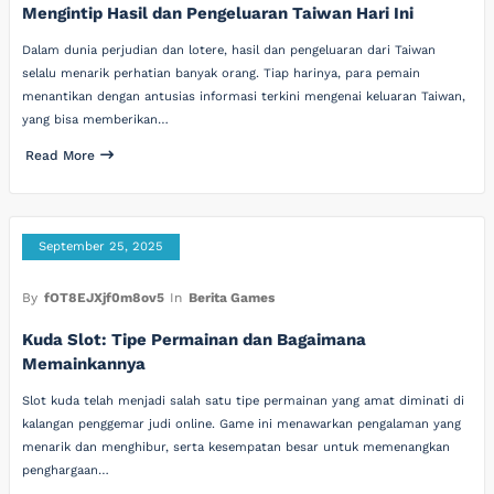
Mengintip Hasil dan Pengeluaran Taiwan Hari Ini
Dalam dunia perjudian dan lotere, hasil dan pengeluaran dari Taiwan
selalu menarik perhatian banyak orang. Tiap harinya, para pemain
menantikan dengan antusias informasi terkini mengenai keluaran Taiwan,
yang bisa memberikan…
Read More
September 25, 2025
By
fOT8EJXjf0m8ov5
In
Berita Games
Kuda Slot: Tipe Permainan dan Bagaimana
Memainkannya
Slot kuda telah menjadi salah satu tipe permainan yang amat diminati di
kalangan penggemar judi online. Game ini menawarkan pengalaman yang
menarik dan menghibur, serta kesempatan besar untuk memenangkan
penghargaan…