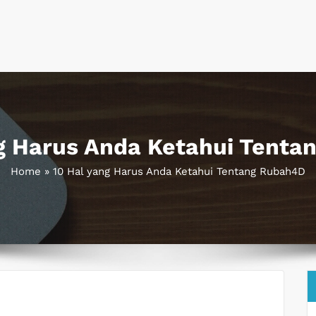
g Harus Anda Ketahui Tent
Home
»
10 Hal yang Harus Anda Ketahui Tentang Rubah4D