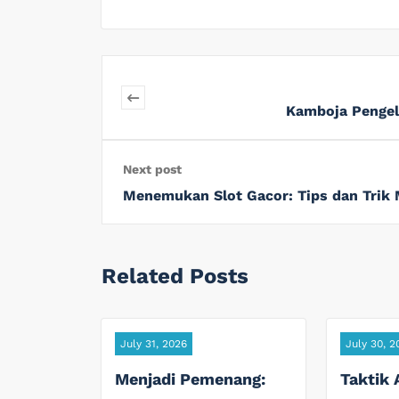
Kamboja Pengel
Next post
Menemukan Slot Gacor: Tips dan Trik
Related Posts
July 31, 2026
July 30, 2
Menjadi Pemenang:
Taktik