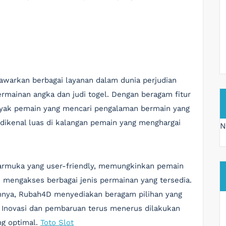
warkan berbagai layanan dalam dunia perjudian
rmainan angka dan judi togel. Dengan beragam fitur
nyak pemain yang mencari pengalaman bermain yang
 dikenal luas di kalangan pemain yang menghargai
N
armuka yang user-friendly, memungkinkan pemain
 mengakses berbagai jenis permainan yang tersedia.
ainnya, Rubah4D menyediakan beragam pilihan yang
. Inovasi dan pembaruan terus menerus dilakukan
g optimal.
Toto Slot