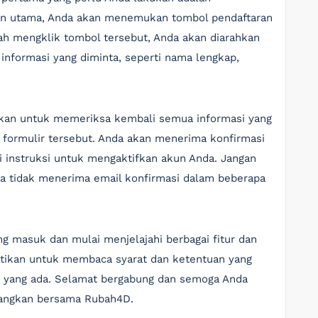
man utama, Anda akan menemukan tombol pendaftaran
elah mengklik tombol tersebut, Anda akan diarahkan
 informasi yang diminta, seperti nama lengkap,
tikan untuk memeriksa kembali semua informasi yang
 formulir tersebut. Anda akan menerima konfirmasi
si instruksi untuk mengaktifkan akun Anda. Jangan
da tidak menerima email konfirmasi dalam beberapa
ng masuk dan mulai menjelajahi berbagai fitur dan
stikan untuk membaca syarat dan ketentuan yang
 yang ada. Selamat bergabung dan semoga Anda
angkan bersama Rubah4D.