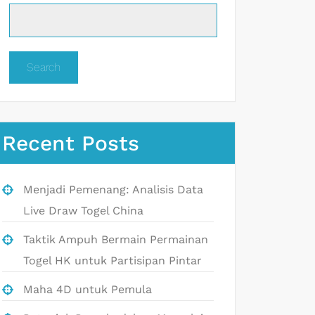
Search
Recent Posts
Menjadi Pemenang: Analisis Data
Live Draw Togel China
Taktik Ampuh Bermain Permainan
Togel HK untuk Partisipan Pintar
Maha 4D untuk Pemula