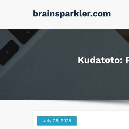
Skip
brainsparkler.com
to
content
Kudatoto: 
July 26, 2025