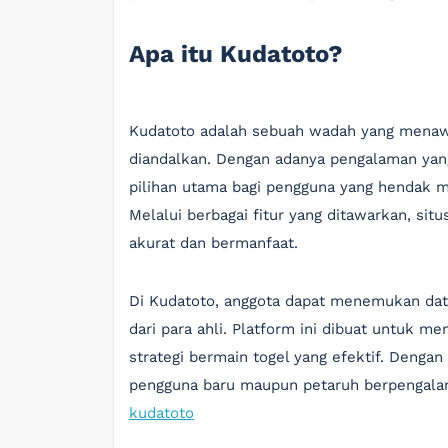
Apa itu Kudatoto?
Kudatoto adalah sebuah wadah yang menawa
diandalkan. Dengan adanya pengalaman yang
pilihan utama bagi pengguna yang hendak m
Melalui berbagai fitur yang ditawarkan, si
akurat dan bermanfaat.
Di Kudatoto, anggota dapat menemukan data t
dari para ahli. Platform ini dibuat untuk m
strategi bermain togel yang efektif. Dengan
pengguna baru maupun petaruh berpengala
kudatoto