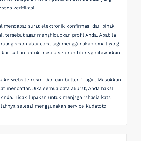
ses verifikasi.
l mendapat surat elektronik konfirmasi dari pihak
ail tersebut agar menghidupkan profil Anda. Apabila
 ruang spam atau coba lagi menggunakan email yang
nkan kalian untuk masuk seluruh fitur yg ditawarkan
k ke website resmi dan cari button ‘Login’. Masukkan
aat mendaftar. Jika semua data akurat, Anda bakal
 Anda. Tidak lupakan untuk menjaga rahasia kata
telahnya selesai menggunakan service Kudatoto.