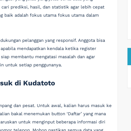
ri prediksi, hasil, dan statistik agar lebih cepat
ang baik adalah fokus utama fokus utama dalam
h dukungan pelanggan yang responsif. Anggota bisa
apabila mendapatkan kendala ketika register
i siap membantu mengatasi masalah dan agar
min untuk setiap penggunanya.
suk di Kudatoto
mpang dan pesat. Untuk awal, kalian harus masuk ke
 kalian bakal menemukan button ‘Daftar’ yang mana
iharuskan untuk menginput beberapa informasi diri
 nomor telepon. Mohon pastikan semua data yang