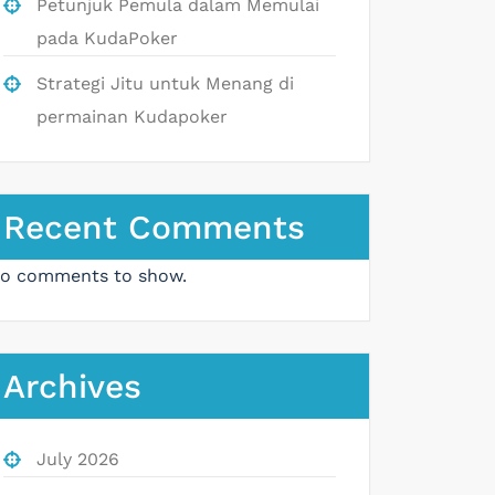
Petunjuk Pemula dalam Memulai
pada KudaPoker
Strategi Jitu untuk Menang di
permainan Kudapoker
Recent Comments
o comments to show.
Archives
July 2026