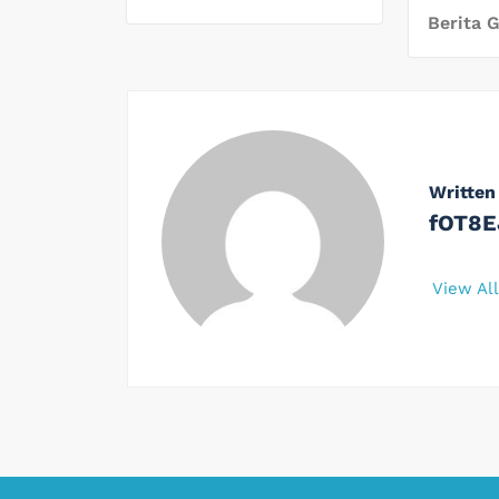
Berita 
Written
fOT8E
View Al