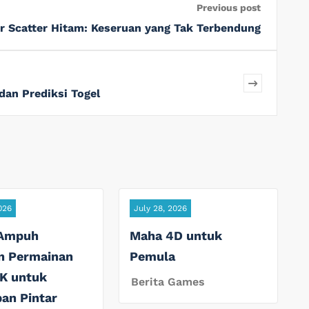
Previous post
 Scatter Hitam: Keseruan yang Tak Terbendung
dan Prediksi Togel
026
July 28, 2026
 Ampuh
Maha 4D untuk
n Permainan
Pemula
HK untuk
Berita Games
pan Pintar