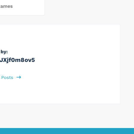
Games
 by:
JXjf0m8ov5
l Posts