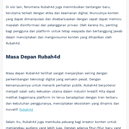
Di sisi lain, fenomena Rubah4d juga menimbulkan tantangan baru,
terutama terkait dengan etika dan keamanan digital. Munculnya konten
yang dapat dimanipulasi dan disebarluaskan dengan cepat dapat memicu
masalah disinformasi dan pelanggaran privasi. Oleh karena itu, penting
bagi pengguna dan platform untuk tetap waspada dan bertanggung jawab
dalam menciptakan dan mengonsumsi konten yang dihasilkan oleh
Rubah4d.
Masa Depan Rubah4d
Masa depan Rubah4d terlihat sangat menjanjikan seiring dengan
perkembangan teknologi digital yang semakin pesat. Dengan
kemampuannya untuk menarik perhatian publik, Rubah4d berpotensi
menjadi salah satu kekuatan utama dalam industri kreatif. Kita dapat
melihat bagaimana platform ini terus beradaptasi dengan tren terbaru
dan kebutuhan penggunanya, menciptakan ekosistem yang dinamis dan
inovatif.
Rubah4d
Selain itu, Rubah4d juga membuka peluang bagi kreator konten untuk
menjangkau audiens yang lebih luas. Dengan adanya fitur-fitur baru yang