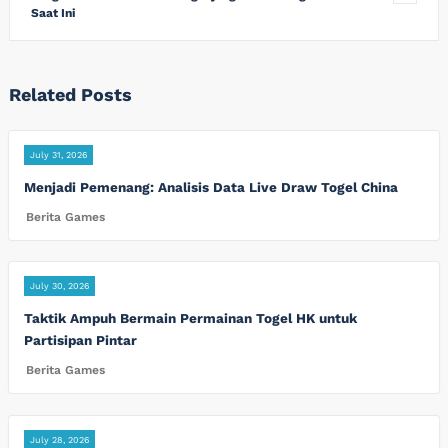
Saat Ini
Related Posts
July 31, 2026
Menjadi Pemenang: Analisis Data Live Draw Togel China
Berita Games
July 30, 2026
Taktik Ampuh Bermain Permainan Togel HK untuk
Partisipan Pintar
Berita Games
July 28, 2026