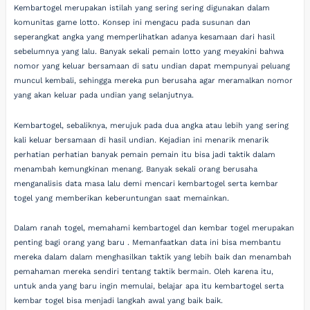
Kembartogel merupakan istilah yang sering sering digunakan dalam
komunitas game lotto. Konsep ini mengacu pada susunan dan
seperangkat angka yang memperlihatkan adanya kesamaan dari hasil
sebelumnya yang lalu. Banyak sekali pemain lotto yang meyakini bahwa
nomor yang keluar bersamaan di satu undian dapat mempunyai peluang
muncul kembali, sehingga mereka pun berusaha agar meramalkan nomor
yang akan keluar pada undian yang selanjutnya.
Kembartogel, sebaliknya, merujuk pada dua angka atau lebih yang sering
kali keluar bersamaan di hasil undian. Kejadian ini menarik menarik
perhatian perhatian banyak pemain pemain itu bisa jadi taktik dalam
menambah kemungkinan menang. Banyak sekali orang berusaha
menganalisis data masa lalu demi mencari kembartogel serta kembar
togel yang memberikan keberuntungan saat memainkan.
Dalam ranah togel, memahami kembartogel dan kembar togel merupakan
penting bagi orang yang baru . Memanfaatkan data ini bisa membantu
mereka dalam dalam menghasilkan taktik yang lebih baik dan menambah
pemahaman mereka sendiri tentang taktik bermain. Oleh karena itu,
untuk anda yang baru ingin memulai, belajar apa itu kembartogel serta
kembar togel bisa menjadi langkah awal yang baik baik.