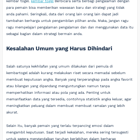
kembar togel.
kembar togel
Berbicara serta berbagi pengalaman dengan
para pemain bisa memberikan wawasan baru dan strategi yang tidak
anda pahami. Seringkali, data dari orang lain orang lain dapat jadi
tambahan berharga untuk pengambilan pilihan anda. Maka, jangan ragu
ragu mempelajari pengalaman pengalaman dan dan menggunakan data itu
sebagai bagian dalam strategi bermain anda.
Kesalahan Umum yang Harus Dihindari
Salah satunya kekhilafan yang umum dilakukan dari pemula di
kembartogel adalah kurang melakukan riset secara memadai sebelum
membuat keputusan angka. Banyak yang terperangkap pada angka favorit
atau bilangan yang dipandang menguntungkan namun tanpa
memperhatikan informasi atau pola yang ada. Penting untuk
memanfaatkan data yang tersedia, contohnya statistik angka keluar, agar
meningkatkan peluang dalam membuat membuat ramalan yang lebih
akurat.
Selain itu, banyak pemain yang terlalu terpancing emosi dalam
mengambil keputusan. Saat terjadi kekalahan, mereka sering tersugesti
untuk segera mengandalkan taruhan berlebihan dalam berharap