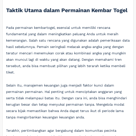
Taktik Utama dalam Permainan Kembar Togel
Pada permainan kembartogel, esensial untuk memiliki rencana
fundamental yang dalam meningkatkan peluang Anda untuk meraih
kemenangan. Salah satu rencana yang digunakan adalah pemeriksaan data
hasil sebelumnya. Pemain seringkali melacak angka-angka yang dengan
teratur mencari menemukan corak atau kombinasi angka yang mungkin
akan muncul lagi di waktu yang akan datang. Dengan memahami tren
tersebut, anda bisa membuat pilihan yang lebih terarah ketika membeli
tiket.
Selain itu, manajemen keuangan juga menjadi faktor kunci dalam
permainan permainan. Hal penting untuk menciptakan anggaran yang
serta tidak melampaui batas itu. Dengan cara ini, anda bisa menghindari
kerugian besar dan tetap menyukai permainan tanpa. Mengelola modal
secara bijak memastikan bahwa Anda dapat terus ikut di periode lama
tanpa mengorbankan keuangan keuangan anda.
Terakhir, pertimbangkan agar bergabung dalam komunitas pecinta