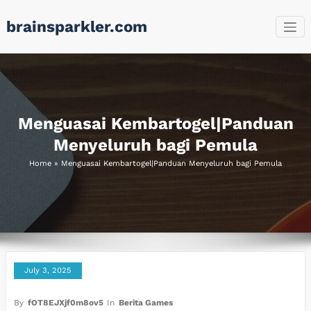
Skip
brainsparkler.com
to
content
Menguasai Kembartogel|Panduan
Menyeluruh bagi Pemula
Home
»
Menguasai Kembartogel|Panduan Menyeluruh bagi Pemula
July 3, 2025
By
fOT8EJXjf0m8ov5
In
Berita Games