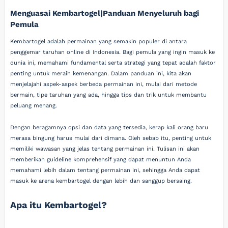
Menguasai Kembartogel|Panduan Menyeluruh bagi
Pemula
Kembartogel adalah permainan yang semakin populer di antara
penggemar taruhan online di Indonesia. Bagi pemula yang ingin masuk ke
dunia ini, memahami fundamental serta strategi yang tepat adalah faktor
penting untuk meraih kemenangan. Dalam panduan ini, kita akan
menjelajahi aspek-aspek berbeda permainan ini, mulai dari metode
bermain, tipe taruhan yang ada, hingga tips dan trik untuk membantu
peluang menang.
Dengan beragamnya opsi dan data yang tersedia, kerap kali orang baru
merasa bingung harus mulai dari dimana. Oleh sebab itu, penting untuk
memiliki wawasan yang jelas tentang permainan ini. Tulisan ini akan
memberikan guideline komprehensif yang dapat menuntun Anda
memahami lebih dalam tentang permainan ini, sehingga Anda dapat
masuk ke arena kembartogel dengan lebih dan sanggup bersaing.
Apa itu Kembartogel?