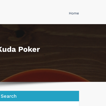
Home
 Kuda Poker
Search