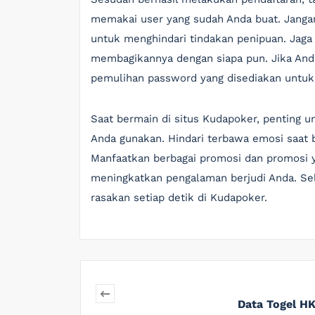
memakai user yang sudah Anda buat. Janga
untuk menghindari tindakan penipuan. Jaga 
membagikannya dengan siapa pun. Jika Anda
pemulihan password yang disediakan untuk
Saat bermain di situs Kudapoker, penting 
Anda gunakan. Hindari terbawa emosi saat b
Manfaatkan berbagai promosi dan promosi 
meningkatkan pengalaman berjudi Anda. Sel
rasakan setiap detik di Kudapoker.
Data Togel H