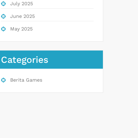
July 2025
June 2025
May 2025
Categories
Berita Games