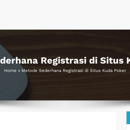
erhana Registrasi di Situs
Home
»
Metode Sederhana Registrasi di Situs Kuda Poker