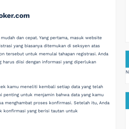
poker.com
 mudah dan cepat. Yang pertama, masuk website
strasi yang biasanya ditemukan di seksyen atas
n tersebut untuk memulai tahapan registrasi. Anda
g harus diisi dengan informasi yang diperlukan
N
cek kamu meneliti kembali setiap data yang telah
Ini penting untuk menjamin bahwa data yang kamu
isa menghambat proses konfirmasi. Setelah itu, Anda
 konfirmasi yang berisi tautan untuk