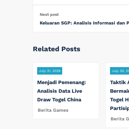
Next post
Keluaran SGP: Analisis Informasi dan P
Related Posts
July 31, 2026
July 30, 2
Menjadi Pemenang:
Taktik
Analisis Data Live
Bermai
Draw Togel China
Togel 
Partisi
Berita Games
Berita 