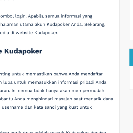
 tombol login. Apabila semua informasi yang
e halaman utama akun Kudapoker Anda. Sekarang,
edia di website Kudapoker.
e Kudapoker
nting untuk memastikan bahwa Anda mendaftar
an lupa untuk memasukkan informasi pribadi Anda
ftaran. Ini semua tidak hanya akan mempermudah
membantu Anda menghindari masalah saat menarik dana
h username dan kata sandi yang kuat untuk
tahap berikutnya adalah masuk Kudapoker dengan