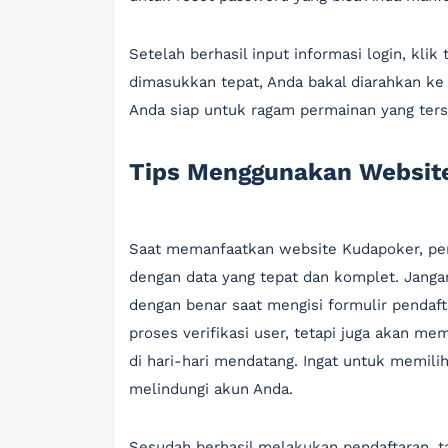
Setelah berhasil input informasi login, klik
dimasukkan tepat, Anda bakal diarahkan k
Anda siap untuk ragam permainan yang ters
Tips Menggunakan Websit
Saat memanfaatkan website Kudapoker, pe
dengan data yang tepat dan komplet. Jang
dengan benar saat mengisi formulir penda
proses verifikasi user, tetapi juga akan 
di hari-hari mendatang. Ingat untuk memili
melindungi akun Anda.
Sesudah berhasil melakukan pendaftaran, 