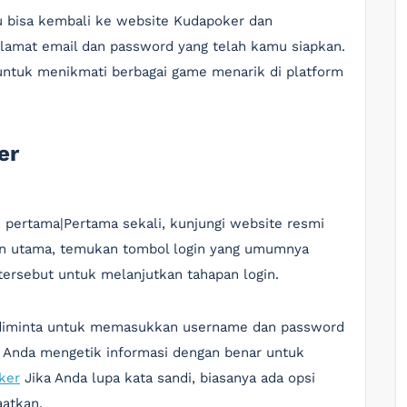
u bisa kembali ke website Kudapoker dan
lamat email dan password yang telah kamu siapkan.
 untuk menikmati berbagai game menarik di platform
er
 pertama|Pertama sekali, kunjungi website resmi
an utama, temukan tombol login yang umumnya
 tersebut untuk melanjutkan tahapan login.
n diminta untuk memasukkan username dan password
k Anda mengetik informasi dengan benar untuk
ker
Jika Anda lupa kata sandi, biasanya ada opsi
aatkan.