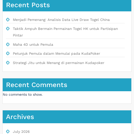
Recent Posts
Menjadi Pemenang: Analisis Data Live Draw Togel China
Taktik Ampuh Bermain Permainan Togel HK untuk Partisipan
Pintar
Maha 4D untuk Pemula
Petunjuk Pemula dalam Memulai pada KudaPoker
Strategi Jitu untuk Menang di permainan Kudapoker
Recent Comments
No comments to show.
Archives
July 2026