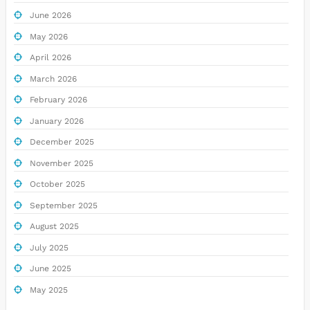
June 2026
May 2026
April 2026
March 2026
February 2026
January 2026
December 2025
November 2025
October 2025
September 2025
August 2025
July 2025
June 2025
May 2025