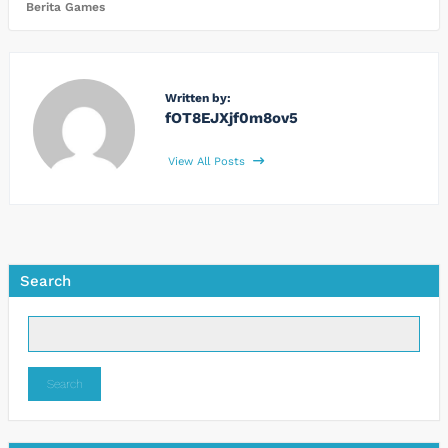
Berita Games
Written by:
fOT8EJXjf0m8ov5
View All Posts
Search
Search