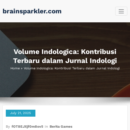
Skip
brainsparkler.com
to
content
Volume Indologica: Kontribusi
Terbaru dalam Jurnal Indologi
Home
»
Volume Indologica: Kontribusi Terbaru dalam Jurnal Indologi
July 21, 2025
By
fOT8EJXjf0m8ov5
In
Berita Games