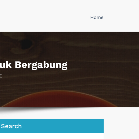
Home
tuk Bergabung
g
Search