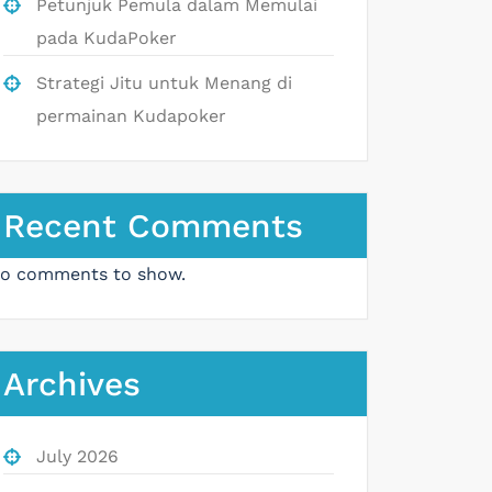
Petunjuk Pemula dalam Memulai
pada KudaPoker
Strategi Jitu untuk Menang di
permainan Kudapoker
Recent Comments
o comments to show.
Archives
July 2026