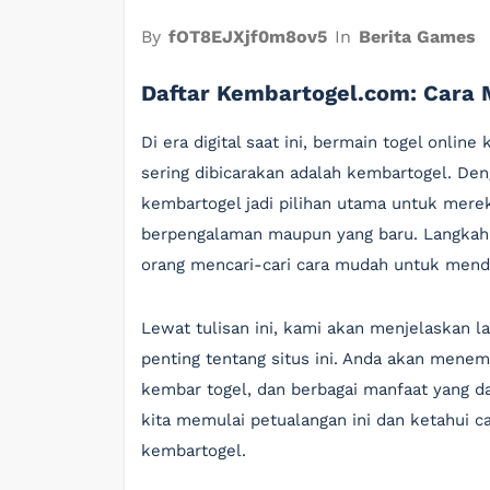
By
fOT8EJXjf0m8ov5
In
Berita Games
Daftar Kembartogel.com: Cara
Di era digital saat ini, bermain togel online
sering dibicarakan adalah kembartogel. De
kembartogel jadi pilihan utama untuk merek
berpengalaman maupun yang baru. Langkah 
orang mencari-cari cara mudah untuk menda
Lewat tulisan ini, kami akan menjelaskan 
penting tentang situs ini. Anda akan menem
kembar togel, dan berbagai manfaat yang d
kita memulai petualangan ini dan ketahui c
kembartogel.