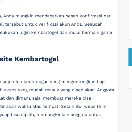
n, Anda mungkin mendapatkan pesan konfirmasi dari
ail tersebut untuk verifikasi akun Anda. Sesudah
elakukan login kembartogel dan mulai bermain game
site Kembartogel
n sejumlah keuntungan yang menguntungkan bagi
ah akses yang mudah masuk yang disediakan. Anggota
aat dan dimana saja, membuat mereka bisa
 akan waktu atau tempat. Selain itu, website ini
 yang bisa dipilih, memungkinkan anggota untuk