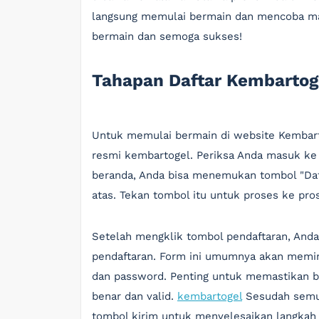
langsung memulai bermain dan mencoba m
bermain dan semoga sukses!
Tahapan Daftar Kembartog
Untuk memulai bermain di website Kembart
resmi kembartogel. Periksa Anda masuk ke 
beranda, Anda bisa menemukan tombol "Dafta
atas. Tekan tombol itu untuk proses ke pro
Setelah mengklik tombol pendaftaran, Anda
pendaftaran. Form ini umumnya akan memint
dan password. Penting untuk memastikan 
benar dan valid.
kembartogel
Sesudah semua
tombol kirim untuk menyelesaikan langkah 