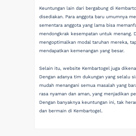
Keuntungan lain dari bergabung di Kembarto
disediakan. Para anggota baru umumnya me
sementara anggota yang lama bisa memanfa
mendongkrak kesempatan untuk menang. De
mengoptimalkan modal taruhan mereka, ta
mendapatkan kemenangan yang besar.
Selain itu, website Kembartogel juga diken
Dengan adanya tim dukungan yang selalu s
mudah menangani semua masalah yang baran
rasa nyaman dan aman, yang menjadikan p
Dengan banyaknya keuntungan ini, tak her
dan bermain di Kembartogel.