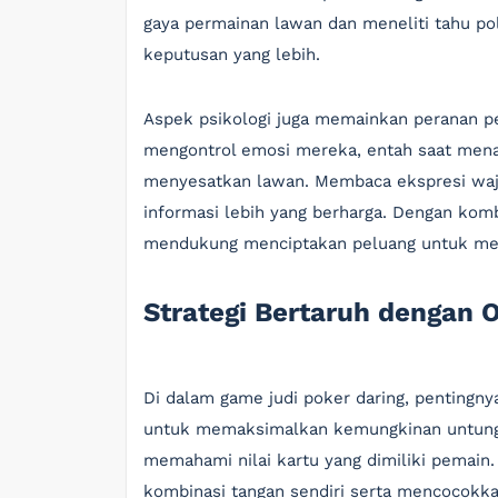
gaya permainan lawan dan meneliti tahu p
keputusan yang lebih.
Aspek psikologi juga memainkan peranan pe
mengontrol emosi mereka, entah saat mena
menyesatkan lawan. Membaca ekspresi waj
informasi lebih yang berharga. Dengan komb
mendukung menciptakan peluang untuk men
Strategi Bertaruh dengan 
Di dalam game judi poker daring, pentingn
untuk memaksimalkan kemungkinan untung. 
memahami nilai kartu yang dimiliki pemain
kombinasi tangan sendiri serta mencocokka