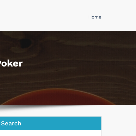
Home
Poker
Search