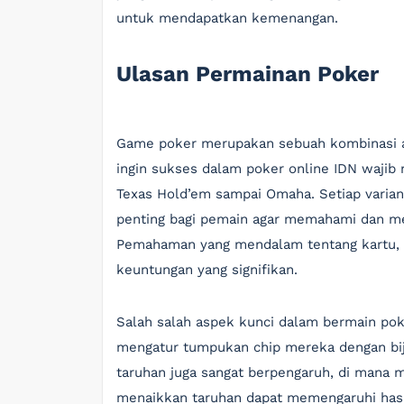
untuk mendapatkan kemenangan.
Ulasan Permainan Poker
Game poker merupakan sebuah kombinasi ant
ingin sukses dalam poker online IDN wajib
Texas Hold’em sampai Omaha. Setiap varian
penting bagi pemain agar memahami dan me
Pemahaman yang mendalam tentang kartu, p
keuntungan yang signifikan.
Salah salah aspek kunci dalam bermain poke
mengatur tumpukan chip mereka dengan bijak
taruhan juga sangat berpengaruh, di mana 
menaikkan taruhan dapat memengaruhi hasil