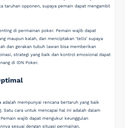
ola taruhan opponen, supaya pemain dapat mengambil
nting di permainan poker. Pemain wajib dapat
ng maupun kalah, dan menciptakan ‘tells’ supaya
ah dan gerakan tubuh lawan bisa memberikan
inasi, strategi yang baik dan kontrol emosional dapat
ang di IDN Poker.
Optimal
ya adalah mempunyai rencana bertaruh yang baik
Satu cara untuk mencapai hal ini adalah dalam
. Pemain wajib dapat mengukur keunggulan
nnya sesuai dengan situasi permainan.