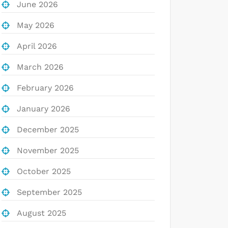
June 2026
May 2026
April 2026
March 2026
February 2026
January 2026
December 2025
November 2025
October 2025
September 2025
August 2025