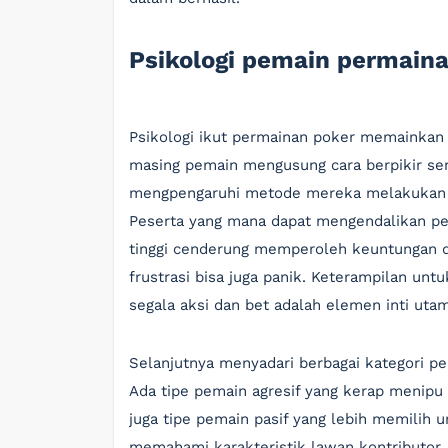
Psikologi pemain permain
Psikologi ikut permainan poker memainkan 
masing pemain mengusung cara berpikir ser
mengpengaruhi metode mereka melakukan 
Peserta yang mana dapat mengendalikan per
tinggi cenderung memperoleh keuntungan 
frustrasi bisa juga panik. Keterampilan u
segala aksi dan bet adalah elemen inti u
Selanjutnya menyadari berbagai kategori p
Ada tipe pemain agresif yang kerap menipu s
juga tipe pemain pasif yang lebih memilih
memahami karakteristik lawan kontributor,