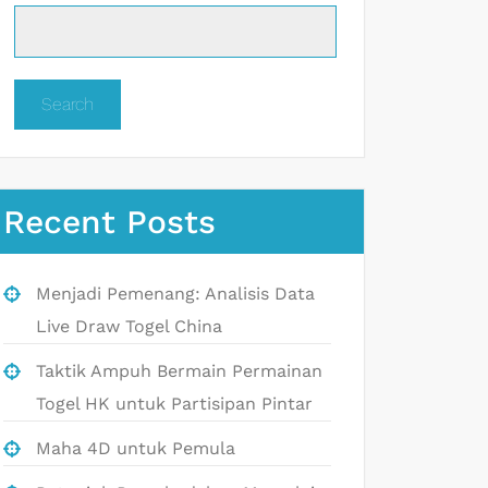
Search
Recent Posts
Menjadi Pemenang: Analisis Data
Live Draw Togel China
Taktik Ampuh Bermain Permainan
Togel HK untuk Partisipan Pintar
Maha 4D untuk Pemula