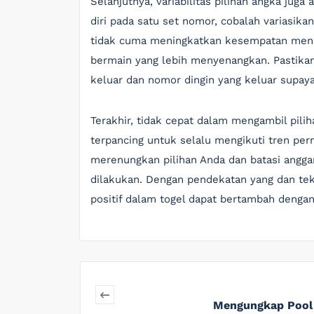
Selanjutnya, variabilitas pilihan angka juga
diri pada satu set nomor, cobalah variasikan
tidak cuma meningkatkan kesempatan men
bermain yang lebih menyenangkan. Pastika
keluar dan nomor dingin yang keluar supaya
Terakhir, tidak cepat dalam mengambil pil
terpancing untuk selalu mengikuti tren pe
merenungkan pilihan Anda dan batasi anggara
dilakukan. Dengan pendekatan yang dan te
positif dalam togel dapat bertambah dengan 
Mengungkap Pool 