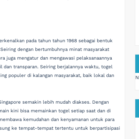
perkenalkan pada tahun tahun 1968 sebagai bentuk
. Seiring dengan bertumbuhnya minat masyarakat
pura juga mengatur dan mengawasi pelaksanaannya
l dan transparan. Seiring berjalannya waktu, togel
ing populer di kalangan masyarakat, baik lokal dan
N
Singapore semakin lebih mudah diakses. Dengan
main kini bisa memainkan togel setiap saat dan di
 ini membawa kemudahan dan kenyamanan untuk para
ung ke tempat-tempat tertentu untuk berpartisipasi