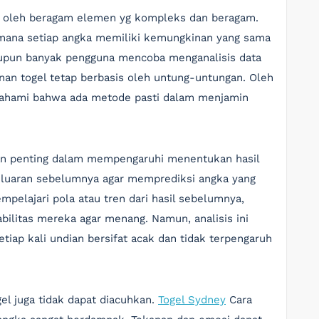
hi oleh beragam elemen yg kompleks dan beragam.
 mana setiap angka memiliki kemungkinan yang sama
laupun banyak pengguna mencoba menganalisis data
an togel tetap berbasis oleh untung-untungan. Oleh
mahami bahwa ada metode pasti dalam menjamin
eran penting dalam mempengaruhi menentukan hasil
eluaran sebelumnya agar memprediksi angka yang
elajari pola atau tren dari hasil sebelumnya,
ilitas mereka agar menang. Namun, analisis ini
etiap kali undian bersifat acak dan tidak terpengaruh
gel juga tidak dapat diacuhkan.
Togel Sydney
Cara