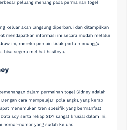
erbesar peluang menang pada permainan togel
ng keluar akan langsung diperbarui dan ditampilkan
pat mendapatkan informasi ini secara mudah melalui
 draw ini, mereka pemain tidak perlu menunggu
 bisa segera melihat hasilnya.
ney
 kemenangan dalam permainan togel Sidney adalah
 Dengan cara mempelajari pola angka yang kerap
dapat menemukan tren spesifik yang bermanfaat
ta sdy serta rekap SDY sangat krusial dalam ini,
i nomor-nomor yang sudah keluar.