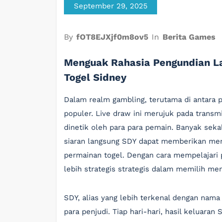
September 29, 2025
By
fOT8EJXjf0m8ov5
In
Berita Games
Menguak Rahasia Pengundian 
Togel Sidney
Dalam realm gambling, terutama di antara pe
populer. Live draw ini merujuk pada transmi
dinetik oleh para para pemain. Banyak seka
siaran langsung SDY dapat memberikan m
permainan togel. Dengan cara mempelajari p
lebih strategis strategis dalam memilih m
SDY, alias yang lebih terkenal dengan na
para penjudi. Tiap hari-hari, hasil keluaran