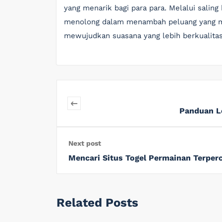
yang menarik bagi para para. Melalui salin
menolong dalam menambah peluang yang me
mewujudkan suasana yang lebih berkualitas 
Panduan L
Next post
Mencari Situs Togel Permainan Terperc
Related Posts