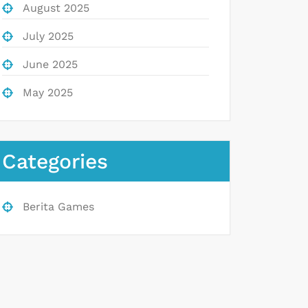
August 2025
July 2025
June 2025
May 2025
Categories
Berita Games