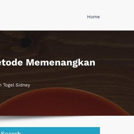
Home
Metode Memenangkan
 Togel Sidney
Search