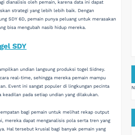
i dianalisis oleh pemain, karena data ini dapat
n strategi yang lebih lebih baik. Dengan
gsung SDY 6D, pemain punya peluang untuk merasakan
ang bisa mengubah nasib hidup mereka.
gel SDY
pilkan undian langsung produksi togel Sidney.
 secara real-time, sehingga mereka pemain mampu
an. Event ini sangat populer di lingkungan pecinta
N
 keadilan pada setiap undian yang dilakukan.
sempatan bagi pemain untuk melihat rekap output
, mereka dapat menganalisis pola serta tren yang
a. Hal tersebut krusial bagi banyak pemain yang