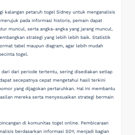
gi kalangan petaruh togel Sidney untuk menganalisis
 merujuk pada informasi historis, pemain dapat
tur muncul, serta angka-angka yang jarang muncul,
angkan strategi yang lebih lebih baik. Statistik
format tabel maupun diagram, agar lebih mudah
ecinta togel.
ri dari periode tertentu, sering disediakan setiap
 dapat secepatnya cepat mengetahui hasil terkini
nomor yang dijagokan pertaruhkan. Hal ini membantu
silan mereka serta menyesuaikan strategi bermain
bincangan di komunitas togel online. Pembicaraan
alisis berdasarkan informasi SDY, menjadi bagian