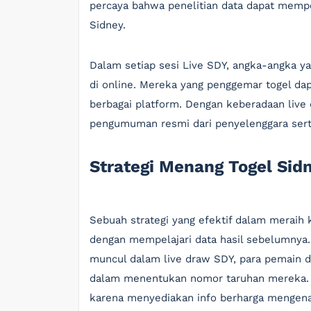
percaya bahwa penelitian data dapat memp
Sidney.
Dalam setiap sesi Live SDY, angka-angka ya
di online. Mereka yang penggemar togel da
berbagai platform. Dengan keberadaan live
pengumuman resmi dari penyelenggara serta
Strategi Menang Togel Sid
Sebuah strategi yang efektif dalam meraih
dengan mempelajari data hasil sebelumnya.
muncul dalam live draw SDY, para pemain 
dalam menentukan nomor taruhan mereka. Da
karena menyediakan info berharga mengena