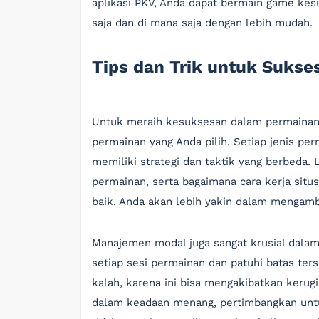
aplikasi PKV, Anda dapat bermain game kes
saja dan di mana saja dengan lebih mudah.
Tips dan Trik untuk Sukse
Untuk meraih kesuksesan dalam permainan 
permainan yang Anda pilih. Setiap jenis per
memiliki strategi dan taktik yang berbeda
permainan, serta bagaimana cara kerja si
baik, Anda akan lebih yakin dalam mengam
Manajemen modal juga sangat krusial dalam
setiap sesi permainan dan patuhi batas ter
kalah, karena ini bisa mengakibatkan kerugi
dalam keadaan menang, pertimbangkan unt