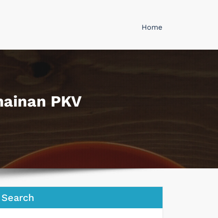
Home
mainan PKV
Search