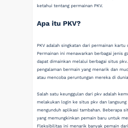
ketahui tentang permainan PKV.
Apa itu PKV?
PKV adalah singkatan dari permainan kartu 
Permainan ini menawarkan berbagai jenis g
dapat dimainkan melalui berbagai situs pk
pengalaman bermain yang menarik dan muda
atau mencoba peruntungan mereka di dunia 
Salah satu keunggulan dari pkv adalah ke
melakukan login ke situs pkv dan langsung
mengunduh aplikasi tambahan. Beberapa sit
yang memungkinkan pemain baru untuk men
Fleksibilitas ini menarik banyak pemain dar