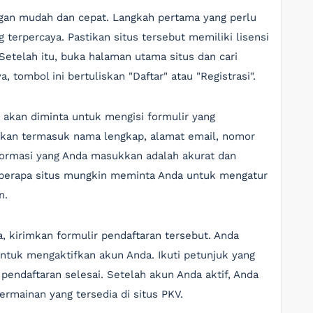
ngan mudah dan cepat. Langkah pertama yang perlu
terpercaya. Pastikan situs tersebut memiliki lisensi
Setelah itu, buka halaman utama situs dan cari
, tombol ini bertuliskan "Daftar" atau "Registrasi".
 akan diminta untuk mengisi formulir yang
uhkan termasuk nama lengkap, alamat email, nomor
nformasi yang Anda masukkan adalah akurat dan
 beberapa situs mungkin meminta Anda untuk mengatur
n.
 kirimkan formulir pendaftaran tersebut. Anda
tuk mengaktifkan akun Anda. Ikuti petunjuk yang
pendaftaran selesai. Setelah akun Anda aktif, Anda
ermainan yang tersedia di situs PKV.