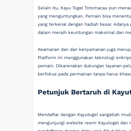
Selain itu, Kayu Togel Totomacau pun mena
yang menguntungkan. Pemain bisa menentuk
yang terkenal dengan hadiah besar. Adanya
dalam meraih keuntungan maksimal dan mer
Keamanan dan dan kenyamanan juga merupa
Platform ini menggunakan teknologi enkrips
pemain. Dikarenakan dukungan layanan pel
berfokus pada permainan tanpa harus khaw
Petunjuk Bertaruh di Kayu
Mendaftar dengan Kayutogel sangatlah muda
mengunjungi website resmi Kayutogel dan 