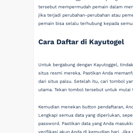
tersebut mempermudah pemain dalam meng
jika terjadi perubahan-perubahan atau peme
pemain bisa selalu terhubung kepada semua
Cara Daftar di Kayutogel
Untuk bergabung dengan Kayutoggel, tindak
situs resmi mereka. Pastikan Anda memanfaa
dari situs palsu. Setelah itu, cari tombol 
utama. Tekan tombol tersebut untuk mulai 
Kemudian menekan button pendaftaran, Anda
Lengkapi semua data yang diperlukan, seper
password. Pastikan data yang Anda masukka
verifikasi akun Anda di kemudian hari. Jika