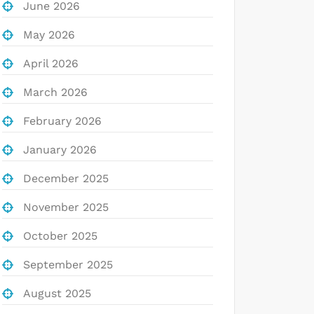
June 2026
May 2026
April 2026
March 2026
February 2026
January 2026
December 2025
November 2025
October 2025
September 2025
August 2025