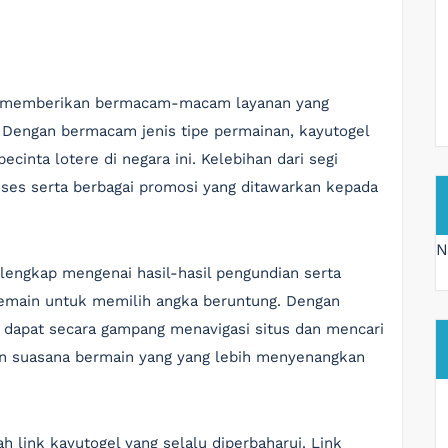
ai memberikan bermacam-macam layanan yang
. Dengan bermacam jenis tipe permainan, kayutogel
ecinta lotere di negara ini. Kelebihan dari segi
es serta berbagai promosi yang ditawarkan kepada
N
 lengkap mengenai hasil-hasil pengundian serta
emain untuk memilih angka beruntung. Dengan
a dapat secara gampang menavigasi situs dan mencari
an suasana bermain yang yang lebih menyenangkan
ah link kayutogel yang selalu diperbaharui. Link