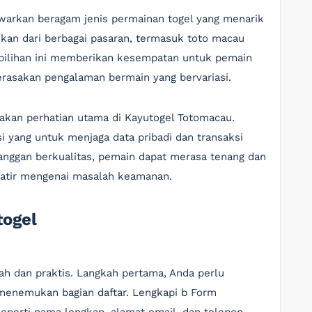
warkan beragam jenis permainan togel yang menarik
an dari berbagai pasaran, termasuk toto macau
 pilihan ini memberikan kesempatan untuk pemain
asakan pengalaman bermain yang bervariasi.
kan perhatian utama di Kayutogel Totomacau.
i yang untuk menjaga data pribadi dan transaksi
anggan berkualitas, pemain dapat merasa tenang dan
atir mengenai masalah keamanan.
togel
h dan praktis. Langkah pertama, Anda perlu
menemukan bagian daftar. Lengkapi b Form