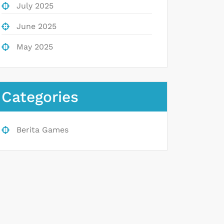
July 2025
June 2025
May 2025
Categories
Berita Games