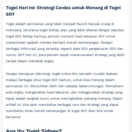
Togel Hari Ini: Strategi Cerdas untuk Menang di Togel
SDY
Togel adalah permainan yang telah menjadi favorit banyak orang di
Indonesia, terutama togel Sidney atau yang lebih dikenal dengan sebutan
togel SDY. Setiap harinya, pemain menanti hasil keluaran SDY untuk
menentukan apakah mereka berhasil meraih kemenangan. Dengan
berbagai informasi yang tersedia, seperti data SDY, pengeluaran SDY, dan
nomor SDY hari ini, para pemain dapat merencanakan strategi yang lebih
cerdas dalam menebak angka.
Dengan kemajuan teknologi, togel online kini semakin mudah diakses
melalui berbagai situs togel SDY. Namun, untuk bisa menang dalam
permainan ini, dibutuhkan lebih dari sekadar keberuntungan. Memahami
pola angka, menganalisis hasil keluaran, dan menggunakan strategi yang
tepat adalah langkah kunci untuk meningkatkan peluang menang. Dalam
artikel ini, kita akan membahas berbagai cara dan strategi yang dapat
membantu Anda meraih kemenangan di togel SDY. Mari kita simak
bersama!
Apa Itu Togel Sidney?