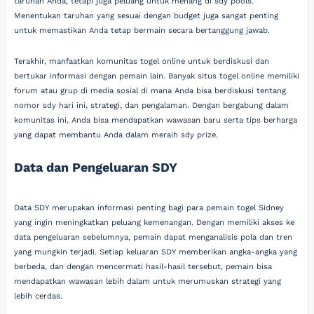
taruhan Anda, tetapi juga peluang untuk menang di sdy pools.
Menentukan taruhan yang sesuai dengan budget juga sangat penting
untuk memastikan Anda tetap bermain secara bertanggung jawab.
Terakhir, manfaatkan komunitas togel online untuk berdiskusi dan
bertukar informasi dengan pemain lain. Banyak situs togel online memiliki
forum atau grup di media sosial di mana Anda bisa berdiskusi tentang
nomor sdy hari ini, strategi, dan pengalaman. Dengan bergabung dalam
komunitas ini, Anda bisa mendapatkan wawasan baru serta tips berharga
yang dapat membantu Anda dalam meraih sdy prize.
Data dan Pengeluaran SDY
Data SDY merupakan informasi penting bagi para pemain togel Sidney
yang ingin meningkatkan peluang kemenangan. Dengan memiliki akses ke
data pengeluaran sebelumnya, pemain dapat menganalisis pola dan tren
yang mungkin terjadi. Setiap keluaran SDY memberikan angka-angka yang
berbeda, dan dengan mencermati hasil-hasil tersebut, pemain bisa
mendapatkan wawasan lebih dalam untuk merumuskan strategi yang
lebih cerdas.