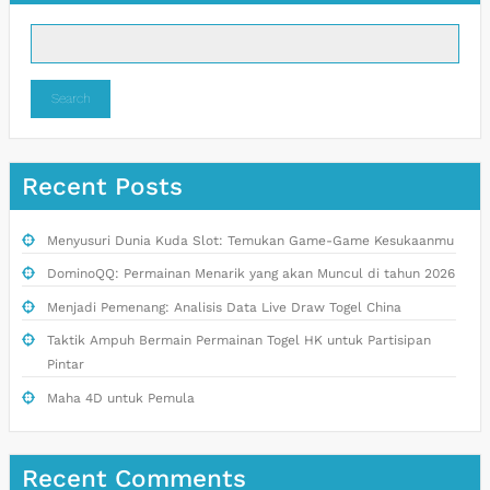
Search
Recent Posts
Menyusuri Dunia Kuda Slot: Temukan Game-Game Kesukaanmu
DominoQQ: Permainan Menarik yang akan Muncul di tahun 2026
Menjadi Pemenang: Analisis Data Live Draw Togel China
Taktik Ampuh Bermain Permainan Togel HK untuk Partisipan
Pintar
Maha 4D untuk Pemula
Recent Comments