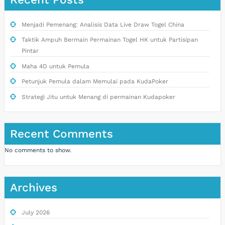
Menjadi Pemenang: Analisis Data Live Draw Togel China
Taktik Ampuh Bermain Permainan Togel HK untuk Partisipan
Pintar
Maha 4D untuk Pemula
Petunjuk Pemula dalam Memulai pada KudaPoker
Strategi Jitu untuk Menang di permainan Kudapoker
Recent Comments
No comments to show.
Archives
July 2026