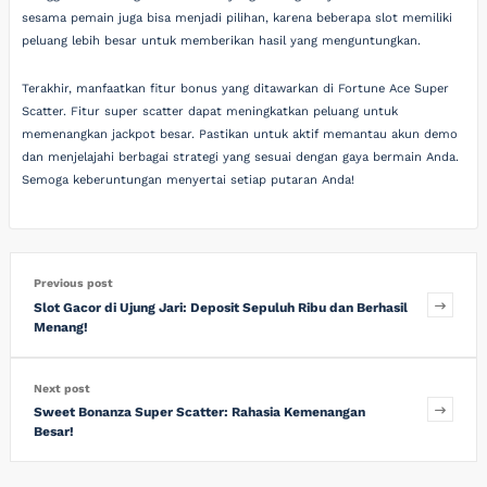
sesama pemain juga bisa menjadi pilihan, karena beberapa slot memiliki
peluang lebih besar untuk memberikan hasil yang menguntungkan.
Terakhir, manfaatkan fitur bonus yang ditawarkan di Fortune Ace Super
Scatter. Fitur super scatter dapat meningkatkan peluang untuk
memenangkan jackpot besar. Pastikan untuk aktif memantau akun demo
dan menjelajahi berbagai strategi yang sesuai dengan gaya bermain Anda.
Semoga keberuntungan menyertai setiap putaran Anda!
Previous post
Slot Gacor di Ujung Jari: Deposit Sepuluh Ribu dan Berhasil
Menang!
Next post
Sweet Bonanza Super Scatter: Rahasia Kemenangan
Besar!