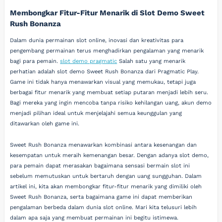
Membongkar Fitur-Fitur Menarik di Slot Demo Sweet
Rush Bonanza
Dalam dunia permainan slot online, inovasi dan kreativitas para
pengembang permainan terus menghadirkan pengalaman yang menarik
bagi para pemain.
slot demo pragmatic
Salah satu yang menarik
perhatian adalah slot demo Sweet Rush Bonanza dari Pragmatic Play.
Game ini tidak hanya menawarkan visual yang memukau, tetapi juga
berbagai fitur menarik yang membuat setiap putaran menjadi lebih seru.
Bagi mereka yang ingin mencoba tanpa risiko kehilangan uang, akun demo
menjadi pilihan ideal untuk menjelajahi semua keunggulan yang
ditawarkan oleh game ini.
Sweet Rush Bonanza menawarkan kombinasi antara kesenangan dan
kesempatan untuk meraih kemenangan besar. Dengan adanya slot demo,
para pemain dapat merasakan bagaimana sensasi bermain slot ini
sebelum memutuskan untuk bertaruh dengan uang sungguhan. Dalam
artikel ini, kita akan membongkar fitur-fitur menarik yang dimiliki oleh
Sweet Rush Bonanza, serta bagaimana game ini dapat memberikan
pengalaman berbeda dalam dunia slot online. Mari kita telusuri lebih
dalam apa saja yang membuat permainan ini begitu istimewa.