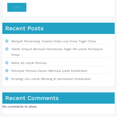
Search
Recent Posts
Menjadi Pemenang: Analisis Data Live Draw Togel China
Taktik Ampuh Bermain Permainan Togel HK untuk Partisipan
Pintar
Maha 4D untuk Pemula
Petunjuk Pemula dalam Memulai pada KudaPoker
Strategi Jitu untuk Menang di permainan Kudapoker
Recent Comments
No comments to show.