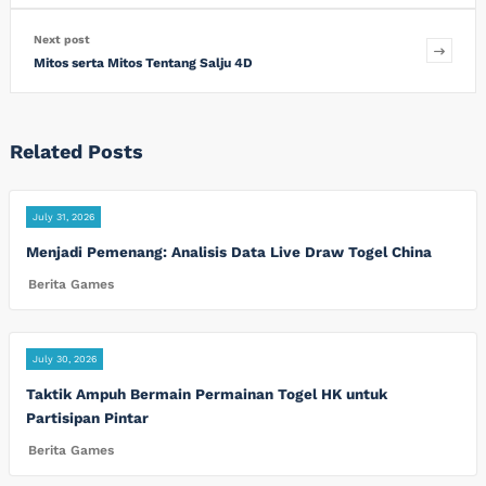
Next post
Mitos serta Mitos Tentang Salju 4D
Related Posts
July 31, 2026
Menjadi Pemenang: Analisis Data Live Draw Togel China
Berita Games
July 30, 2026
Taktik Ampuh Bermain Permainan Togel HK untuk
Partisipan Pintar
Berita Games