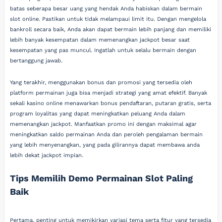
batas seberapa besar uang yang hendak Anda habiskan dalam bermain
slot online. Pastikan untuk tidak melampaui limit itu. Dengan mengelola
bankroll secara baik, Anda akan dapat bermain lebih panjang dan memiliki
lebih banyak kesempatan dalam memenangkan jackpot besar saat
kesempatan yang pas muncul. Ingatlah untuk selalu bermain dengan
bertanggung jawab.
Yang terakhir, menggunakan bonus dan promosi yang tersedia oleh
platform permainan juga bisa menjadi strategi yang amat efektif. Banyak
sekali kasino online menawarkan bonus pendaftaran, putaran gratis, serta
program loyalitas yang dapat meningkatkan peluang Anda dalam
memenangkan jackpot. Manfaatkan promo ini dengan maksimal agar
meningkatkan saldo permainan Anda dan peroleh pengalaman bermain
yang lebih menyenangkan, yang pada gilirannya dapat membawa anda
lebih dekat jackpot impian.
Tips Memilih Demo Permainan Slot Paling
Baik
Pertama, penting untuk memikirkan variasi tema serta fitur yang tersedia