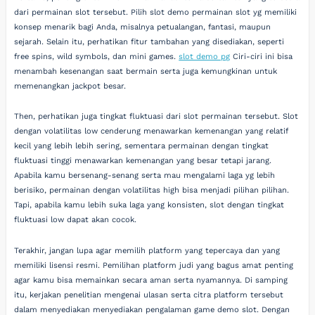
dari permainan slot tersebut. Pilih slot demo permainan slot yg memiliki
konsep menarik bagi Anda, misalnya petualangan, fantasi, maupun
sejarah. Selain itu, perhatikan fitur tambahan yang disediakan, seperti
free spins, wild symbols, dan mini games.
slot demo pg
Ciri-ciri ini bisa
menambah kesenangan saat bermain serta juga kemungkinan untuk
memenangkan jackpot besar.
Then, perhatikan juga tingkat fluktuasi dari slot permainan tersebut. Slot
dengan volatilitas low cenderung menawarkan kemenangan yang relatif
kecil yang lebih lebih sering, sementara permainan dengan tingkat
fluktuasi tinggi menawarkan kemenangan yang besar tetapi jarang.
Apabila kamu bersenang-senang serta mau mengalami laga yg lebih
berisiko, permainan dengan volatilitas high bisa menjadi pilihan pilihan.
Tapi, apabila kamu lebih suka laga yang konsisten, slot dengan tingkat
fluktuasi low dapat akan cocok.
Terakhir, jangan lupa agar memilih platform yang tepercaya dan yang
memiliki lisensi resmi. Pemilihan platform judi yang bagus amat penting
agar kamu bisa memainkan secara aman serta nyamannya. Di samping
itu, kerjakan penelitian mengenai ulasan serta citra platform tersebut
dalam menyediakan menyediakan pengalaman game demo slot. Dengan