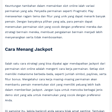
Keuntungan tambahan dalam memainkan slot online ialah variasi
permainan yang ada. Penyedia permainan seperti Pragmatic Play
menawarkan ragam tema dan fitur yang unik yang dapat menarik banyak
pemain. Dengan banyaknya pilihan yang ada, para pemain dapat
menemukan permainan slot yang cocok dengan preferensi mereka dan
strategi bermain mereka, membuat pengalaman bermain menjadi lebih
menyenangkan serta tidak membosankan.
Cara Menang Jackpot
Salah satu cara strategi yang bisa dipakai agar mendapatkan jackpot dari
permainan slot online adalah mengerti cara kerja permainan. Setiap slot
memiliki mekanisme berbeda-beda, seperti jumlah simbol, paylines, serta
fitur bonus. Mengetahui cara kerja masing-masing permainan akan
membantu pemain menentukan slot yang memiliki peluang lebih baik
dalam memberikan jackpot. Jangan lupa untuk mencoba berbagai jenis
demo slot yang ada untuk menemukan yang cocok dengan preferensi
Anda.
Di samping itu, kelola bankroll anda secara bijak amat penting. Tentukan