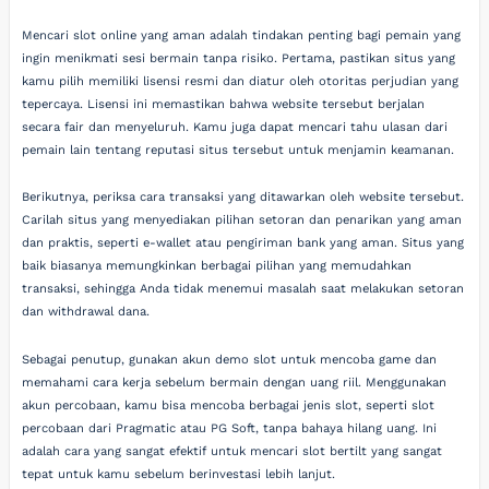
Mencari slot online yang aman adalah tindakan penting bagi pemain yang
ingin menikmati sesi bermain tanpa risiko. Pertama, pastikan situs yang
kamu pilih memiliki lisensi resmi dan diatur oleh otoritas perjudian yang
tepercaya. Lisensi ini memastikan bahwa website tersebut berjalan
secara fair dan menyeluruh. Kamu juga dapat mencari tahu ulasan dari
pemain lain tentang reputasi situs tersebut untuk menjamin keamanan.
Berikutnya, periksa cara transaksi yang ditawarkan oleh website tersebut.
Carilah situs yang menyediakan pilihan setoran dan penarikan yang aman
dan praktis, seperti e-wallet atau pengiriman bank yang aman. Situs yang
baik biasanya memungkinkan berbagai pilihan yang memudahkan
transaksi, sehingga Anda tidak menemui masalah saat melakukan setoran
dan withdrawal dana.
Sebagai penutup, gunakan akun demo slot untuk mencoba game dan
memahami cara kerja sebelum bermain dengan uang riil. Menggunakan
akun percobaan, kamu bisa mencoba berbagai jenis slot, seperti slot
percobaan dari Pragmatic atau PG Soft, tanpa bahaya hilang uang. Ini
adalah cara yang sangat efektif untuk mencari slot bertilt yang sangat
tepat untuk kamu sebelum berinvestasi lebih lanjut.