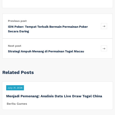
Previous post
IDN Poker: Tempat Terbaik Bermain Permainan Poker
Secara Daring
Next post
Strategi Ampuh Menang di Permainan Togel Macau
Related Posts
July 31, 2026
Menjadi Pemenang: Analisis Data Live Draw Togel China
Berita Games