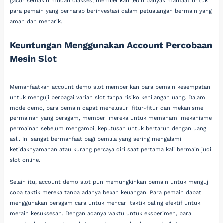
gacor semakin mudah diakses, memberikan lebih banyak manfaat untuk
para pemain yang berharap berinvestasi dalam petualangan bermain yang
aman dan menarik.
Keuntungan Menggunakan Account Percobaan
Mesin Slot
Memanfaatkan account demo slot memberikan para pemain kesempatan
untuk menguji berbagai varian slot tanpa risiko kehilangan uang. Dalam
mode demo, para pemain dapat menelusuri fitur-fitur dan mekanisme
permainan yang beragam, memberi mereka untuk memahami mekanisme
permainan sebelum mengambil keputusan untuk bertaruh dengan uang
asli. Ini sangat bermanfaat bagi pemula yang sering mengalami
ketidaknyamanan atau kurang percaya diri saat pertama kali bermain judi
slot online.
Selain itu, account demo slot pun memungkinkan pemain untuk menguji
coba taktik mereka tanpa adanya beban keuangan. Para pemain dapat
menggunakan beragam cara untuk mencari taktik paling efektif untuk
meraih kesuksesan. Dengan adanya waktu untuk eksperimen, para