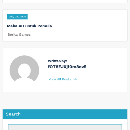
July 28, 2026
Maha 4D untuk Pemula
Berita Games
Written by:
fOT8EJXjf0m8ov5
View All Posts
Search