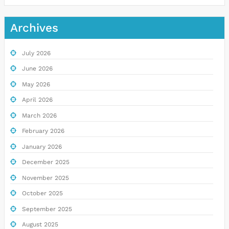
Archives
July 2026
June 2026
May 2026
April 2026
March 2026
February 2026
January 2026
December 2025
November 2025
October 2025
September 2025
August 2025