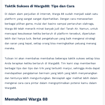
Taktik Sukses di Warga88: Tips dan Cara
Di dalam alam perjudian di internet, Warga 88 sudah menjadi salah satu
platform yang sangat sangat diperhatikan. Dengan cara menawarkan
berbagai pilihan game, mulai dari kasino sampai pertaruhan olahraga,
Warga 88 telah menarik minat banyak judi dari Tanah Air. Namun, untuk
mencapai kesuksesan ketika bertaruh di platform tersebut, diperlukan
lebih dari hanya luck. Berkat pengetahuan yang baik mengenai strategi
dan saran yang tepat, setiap orang bisa meningkatkan peluang menang
mereka.
Tulisan ini akan membahas membahas beberapa taktik sukses setiap bisa
Anda terapkan ketika bertaruh di Warga88. Tim kami siap memberikan
berbagai tips dan tips dan trik yang terbukti manjur, sehingga Anda dapat
mendapatkan pengalaman bermain yang lebih yang lebih menyenangkan
dan tentunya lebih menguntungkan. Bersiaplah agar melihat lebih dalam
mengenai cara-cara pintar dalam mengoptimalkan potensi kamu dalam
Warga88.
Memahami Warga 88