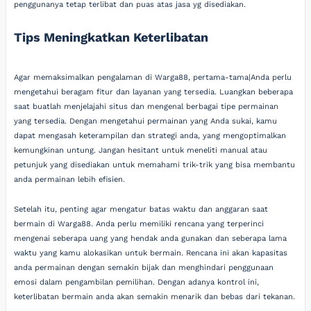
penggunanya tetap terlibat dan puas atas jasa yg disediakan.
Tips Meningkatkan Keterlibatan
Agar memaksimalkan pengalaman di Warga88, pertama-tama|Anda perlu
mengetahui beragam fitur dan layanan yang tersedia. Luangkan beberapa
saat buatlah menjelajahi situs dan mengenal berbagai tipe permainan
yang tersedia. Dengan mengetahui permainan yang Anda sukai, kamu
dapat mengasah keterampilan dan strategi anda, yang mengoptimalkan
kemungkinan untung. Jangan hesitant untuk meneliti manual atau
petunjuk yang disediakan untuk memahami trik-trik yang bisa membantu
anda permainan lebih efisien.
Setelah itu, penting agar mengatur batas waktu dan anggaran saat
bermain di Warga88. Anda perlu memiliki rencana yang terperinci
mengenai seberapa uang yang hendak anda gunakan dan seberapa lama
waktu yang kamu alokasikan untuk bermain. Rencana ini akan kapasitas
anda permainan dengan semakin bijak dan menghindari penggunaan
emosi dalam pengambilan pemilihan. Dengan adanya kontrol ini,
keterlibatan bermain anda akan semakin menarik dan bebas dari tekanan.