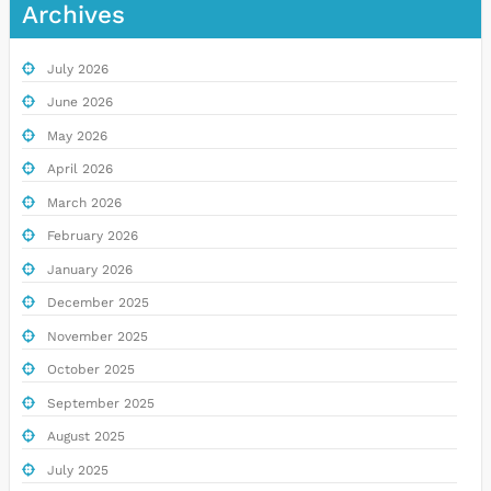
Archives
July 2026
June 2026
May 2026
April 2026
March 2026
February 2026
January 2026
December 2025
November 2025
October 2025
September 2025
August 2025
July 2025