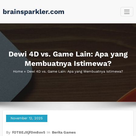
Skip
brainsparkler.com
to
content
Dewi 4D vs. Game Lain: Apa yang
Membuatnya Istimewa?
Home
»
Dewi 4D vs. Game Lain: Apa yang Membuatnya Istimewa?
November 12, 2025
By
fOT8EJXjf0m8ov5
In
Berita Games