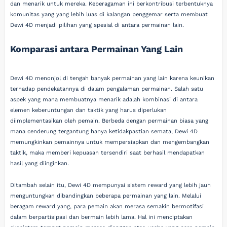
dan menarik untuk mereka. Keberagaman ini berkontribusi terbentuknya
komunitas yang yang lebih luas di kalangan penggemar serta membuat
Dewi 4D menjadi pilihan yang spesial di antara permainan lain.
Komparasi antara Permainan Yang Lain
Dewi 4D menonjol di tengah banyak permainan yang lain karena keunikan
terhadap pendekatannya di dalam pengalaman permainan. Salah satu
aspek yang mana membuatnya menarik adalah kombinasi di antara
elemen keberuntungan dan taktik yang harus diperlukan
diimplementasikan oleh pemain. Berbeda dengan permainan biasa yang
mana cenderung tergantung hanya ketidakpastian semata, Dewi 4D
memungkinkan pemainnya untuk mempersiapkan dan mengembangkan
taktik, maka memberi kepuasan tersendiri saat berhasil mendapatkan
hasil yang diinginkan.
Ditambah selain itu, Dewi 4D mempunyai sistem reward yang lebih jauh
menguntungkan dibandingkan beberapa permainan yang lain. Melalui
beragam reward yang, para pemain akan merasa semakin bermotifasi
dalam berpartisipasi dan bermain lebih lama. Hal ini menciptakan