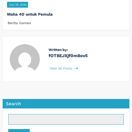
July 28, 2026
Maha 4D untuk Pemula
Berita Games
Written by:
fOT8EJXjf0m8ov5
View All Posts
Search