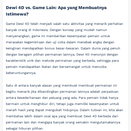
Dewi 4D vs. Game Lain: Apa yang Membuatnya
Istimewa?
Game Dewi 4D telah menjadi salah satu aktivitas yang menarik perhatian
banyak orang di Indonesia. Dengan konsep yang mudah namun
menyenangkan, game ini memberikan kesempatan pemain untuk
merasakan kegembiraan dan uji coba dalam menebak angka dengan
keinginan mendapatkan bonus besar-besaran. Dalam dunia yang penuh
dengan beragam pilihan permainan lainnya, Dewi 4D menonjol dengan
karakteristik unik dan metode permainan yang berbeda, sehingga para
pemain mendapatkan ikatan dan bersemangat untuk mencoba
keberuntungannya.
Satu di antara banyak alasan yang membuat membuat permainan ini
begitu menarik jika dibandingkan permainan lainnya adalah perpaduan
antara kesederhanaan dan peluang yang ada. Para pemain tidak hanya
bermain untuk menghibur diri, tetapi juga memiliki kesempatan untuk
meraih hasil yang dapat mengubah hidupnya. Dalam tulisan ini, kita akan
membahas lebih dalam soal apa yang membuat Dewi 4D berbeda dari
permainan lain dan mengapa banyak orang semakin mengutamakannya
sebagai hiburan pilihan.