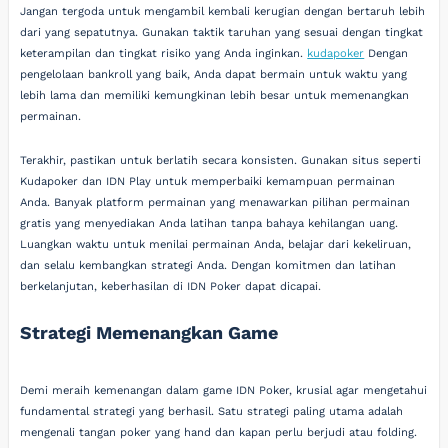
Jangan tergoda untuk mengambil kembali kerugian dengan bertaruh lebih
dari yang sepatutnya. Gunakan taktik taruhan yang sesuai dengan tingkat
keterampilan dan tingkat risiko yang Anda inginkan.
kudapoker
Dengan
pengelolaan bankroll yang baik, Anda dapat bermain untuk waktu yang
lebih lama dan memiliki kemungkinan lebih besar untuk memenangkan
permainan.
Terakhir, pastikan untuk berlatih secara konsisten. Gunakan situs seperti
Kudapoker dan IDN Play untuk memperbaiki kemampuan permainan
Anda. Banyak platform permainan yang menawarkan pilihan permainan
gratis yang menyediakan Anda latihan tanpa bahaya kehilangan uang.
Luangkan waktu untuk menilai permainan Anda, belajar dari kekeliruan,
dan selalu kembangkan strategi Anda. Dengan komitmen dan latihan
berkelanjutan, keberhasilan di IDN Poker dapat dicapai.
Strategi Memenangkan Game
Demi meraih kemenangan dalam game IDN Poker, krusial agar mengetahui
fundamental strategi yang berhasil. Satu strategi paling utama adalah
mengenali tangan poker yang hand dan kapan perlu berjudi atau folding.