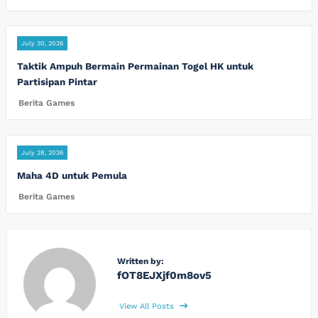
July 30, 2026
Taktik Ampuh Bermain Permainan Togel HK untuk
Partisipan Pintar
Berita Games
July 28, 2026
Maha 4D untuk Pemula
Berita Games
Written by:
fOT8EJXjf0m8ov5
View All Posts