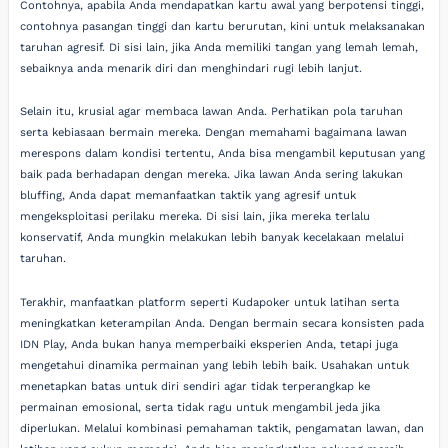
Contohnya, apabila Anda mendapatkan kartu awal yang berpotensi tinggi,
contohnya pasangan tinggi dan kartu berurutan, kini untuk melaksanakan
taruhan agresif. Di sisi lain, jika Anda memiliki tangan yang lemah lemah,
sebaiknya anda menarik diri dan menghindari rugi lebih lanjut.
Selain itu, krusial agar membaca lawan Anda. Perhatikan pola taruhan
serta kebiasaan bermain mereka. Dengan memahami bagaimana lawan
merespons dalam kondisi tertentu, Anda bisa mengambil keputusan yang
baik pada berhadapan dengan mereka. Jika lawan Anda sering lakukan
bluffing, Anda dapat memanfaatkan taktik yang agresif untuk
mengeksploitasi perilaku mereka. Di sisi lain, jika mereka terlalu
konservatif, Anda mungkin melakukan lebih banyak kecelakaan melalui
taruhan.
Terakhir, manfaatkan platform seperti Kudapoker untuk latihan serta
meningkatkan keterampilan Anda. Dengan bermain secara konsisten pada
IDN Play, Anda bukan hanya memperbaiki eksperien Anda, tetapi juga
mengetahui dinamika permainan yang lebih lebih baik. Usahakan untuk
menetapkan batas untuk diri sendiri agar tidak terperangkap ke
permainan emosional, serta tidak ragu untuk mengambil jeda jika
diperlukan. Melalui kombinasi pemahaman taktik, pengamatan lawan, dan