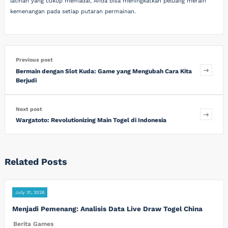
latihan yang cukup memadai, Anda bisa meningkatkan peluang meraih
kemenangan pada setiap putaran permainan.
Previous post
Bermain dengan Slot Kuda: Game yang Mengubah Cara Kita
Berjudi
Next post
Wargatoto: Revolutionizing Main Togel di Indonesia
Related Posts
July 31, 2026
Menjadi Pemenang: Analisis Data Live Draw Togel China
Berita Games