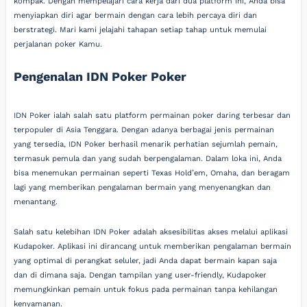
kompak. Dengan mempelajari cara kerja dari dua platform ini, Anda bisa
menyiapkan diri agar bermain dengan cara lebih percaya diri dan
berstrategi. Mari kami jelajahi tahapan setiap tahap untuk memulai
perjalanan poker Kamu.
Pengenalan IDN Poker Poker
IDN Poker ialah salah satu platform permainan poker daring terbesar dan
terpopuler di Asia Tenggara. Dengan adanya berbagai jenis permainan
yang tersedia, IDN Poker berhasil menarik perhatian sejumlah pemain,
termasuk pemula dan yang sudah berpengalaman. Dalam loka ini, Anda
bisa menemukan permainan seperti Texas Hold’em, Omaha, dan beragam
lagi yang memberikan pengalaman bermain yang menyenangkan dan
menantang.
Salah satu kelebihan IDN Poker adalah aksesibilitas akses melalui aplikasi
Kudapoker. Aplikasi ini dirancang untuk memberikan pengalaman bermain
yang optimal di perangkat seluler, jadi Anda dapat bermain kapan saja
dan di dimana saja. Dengan tampilan yang user-friendly, Kudapoker
memungkinkan pemain untuk fokus pada permainan tanpa kehilangan
kenyamanan.