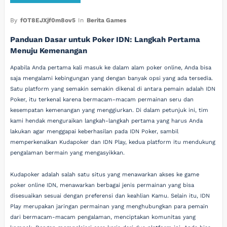
By
fOT8EJXjf0m8ov5
In
Berita Games
Panduan Dasar untuk Poker IDN: Langkah Pertama
Menuju Kemenangan
Apabila Anda pertama kali masuk ke dalam alam poker online, Anda bisa
saja mengalami kebingungan yang dengan banyak opsi yang ada tersedia.
Satu platform yang semakin semakin dikenal di antara pemain adalah IDN
Poker, itu terkenal karena bermacam-macam permainan seru dan
kesempatan kemenangan yang menggiurkan. Di dalam petunjuk ini, tim
kami hendak menguraikan langkah-langkah pertama yang harus Anda
lakukan agar menggapai keberhasilan pada IDN Poker, sambil
memperkenalkan Kudapoker dan IDN Play, kedua platform itu mendukung
pengalaman bermain yang mengasyikkan.
Kudapoker adalah salah satu situs yang menawarkan akses ke game
poker online IDN, menawarkan berbagai jenis permainan yang bisa
disesuaikan sesuai dengan preferensi dan keahlian Kamu. Selain itu, IDN
Play merupakan jaringan permainan yang menghubungkan para pemain
dari bermacam-macam pengalaman, menciptakan komunitas yang