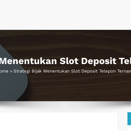
k Menentukan Slot Deposit T
ome
»
Strategi Bijak Menentukan Slot Deposit Telepon Terna