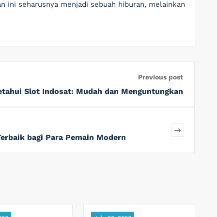
an ini seharusnya menjadi sebuah hiburan, melainkan
Previous post
tahui Slot Indosat: Mudah dan Menguntungkan
Terbaik bagi Para Pemain Modern