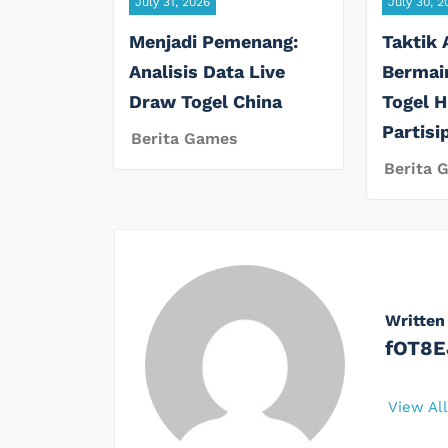
July 31, 2026
July 30, 2
Menjadi Pemenang:
Taktik
Analisis Data Live
Bermai
Draw Togel China
Togel 
Partisi
Berita Games
Berita 
Written
fOT8E
View Al