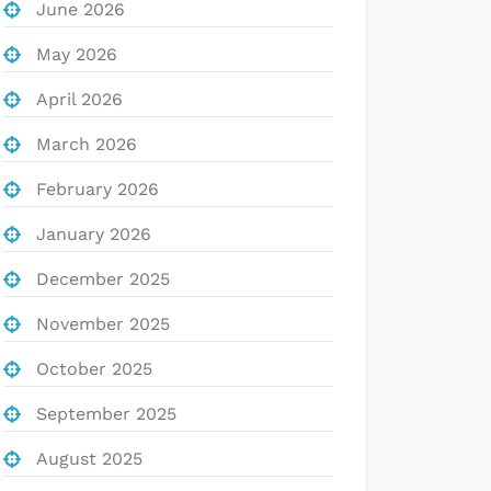
June 2026
May 2026
April 2026
March 2026
February 2026
January 2026
December 2025
November 2025
October 2025
September 2025
August 2025