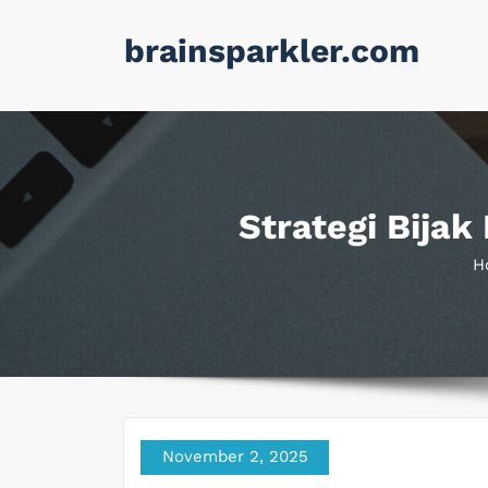
Skip
brainsparkler.com
to
content
Strategi Bija
H
November 2, 2025