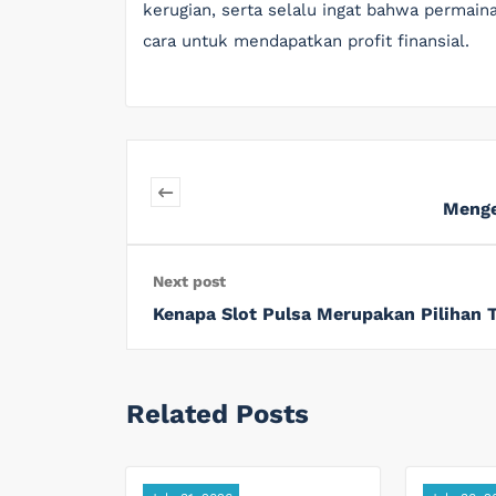
kerugian, serta selalu ingat bahwa permain
cara untuk mendapatkan profit finansial.
Menge
Next post
Kenapa Slot Pulsa Merupakan Pilihan 
Related Posts