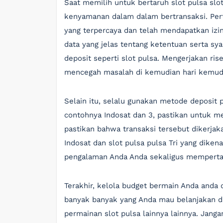
Saat memilih untuk bertaruh slot pulsa slo
kenyamanan dalam dalam bertransaksi. Pert
yang terpercaya dan telah mendapatkan iz
data yang jelas tentang ketentuan serta sy
deposit seperti slot pulsa. Mengerjakan r
mencegah masalah di kemudian hari kemud
Selain itu, selalu gunakan metode deposit
contohnya Indosat dan 3, pastikan untuk m
pastikan bahwa transaksi tersebut dikerjak
Indosat dan slot pulsa pulsa Tri yang dik
pengalaman Anda Anda sekaligus memperta
Terakhir, kelola budget bermain Anda anda 
banyak banyak yang Anda mau belanjakan d
permainan slot pulsa lainnya lainnya. Jangan