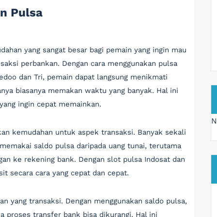
n Pulsa
ahan yang sangat besar bagi pemain yang ingin mau
nsaksi perbankan. Dengan cara menggunakan pulsa
redoo dan Tri, pemain dapat langsung menikmati
nya biasanya memakan waktu yang banyak. Hal ini
 yang ingin cepat memainkan.
N
ikan kemudahan untuk aspek transaksi. Banyak sekali
memakai saldo pulsa daripada uang tunai, terutama
ngan ke rekening bank. Dengan slot pulsa Indosat dan
it secara cara yang cepat dan cepat.
n yang transaksi. Dengan menggunakan saldo pulsa,
proses transfer bank bisa dikurangi. Hal ini