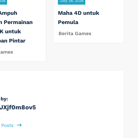
026
July 28, 2026
 Ampuh
Maha 4D untuk
n Permainan
Pemula
HK untuk
Berita Games
pan Pintar
Games
 by:
JXjf0m8ov5
l Posts