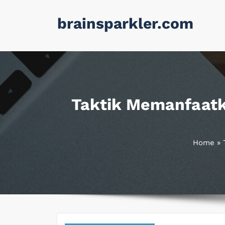
Skip
brainsparkler.com
to
content
Taktik Memanfaatk
Home
»