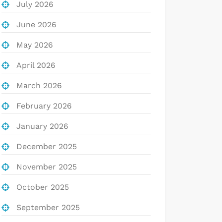
July 2026
June 2026
May 2026
April 2026
March 2026
February 2026
January 2026
December 2025
November 2025
October 2025
September 2025