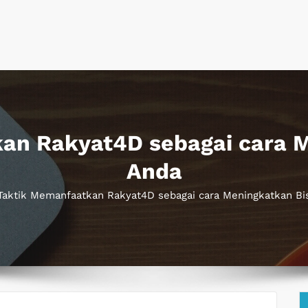
an Rakyat4D sebagai cara M
Anda
Taktik Memanfaatkan Rakyat4D sebagai cara Meningkatkan Bi