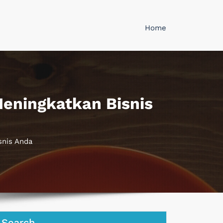
Home
eningkatkan Bisnis
snis Anda
Search