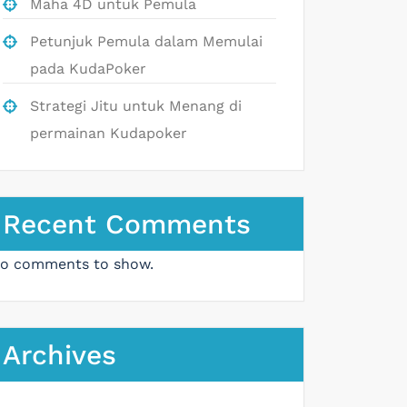
Maha 4D untuk Pemula
Petunjuk Pemula dalam Memulai
pada KudaPoker
Strategi Jitu untuk Menang di
permainan Kudapoker
Recent Comments
o comments to show.
Archives