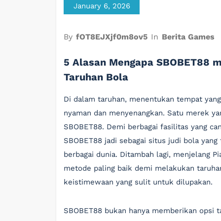
January 6, 2026
By
fOT8EJXjf0m8ov5
In
Berita Games
5 Alasan Mengapa SBOBET88 me
Taruhan Bola
Di dalam taruhan, menentukan tempat yang
nyaman dan menyenangkan. Satu merek yang
SBOBET88. Demi berbagai fasilitas yang ca
SBOBET88 jadi sebagai situs judi bola yang 
berbagai dunia. Ditambah lagi, menjelang Pi
metode paling baik demi melakukan taruha
keistimewaan yang sulit untuk dilupakan.
SBOBET88 bukan hanya memberikan opsi tar