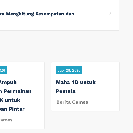
ara Menghitung Kesempatan dan
026
July 28, 2026
 Ampuh
Maha 4D untuk
n Permainan
Pemula
HK untuk
Berita Games
pan Pintar
Games