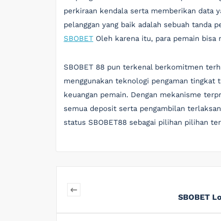
perkiraan kendala serta memberikan data y
pelanggan yang baik adalah sebuah tanda pen
SBOBET
Oleh karena itu, para pemain bisa 
SBOBET 88 pun terkenal berkomitmen terha
menggunakan teknologi pengaman tingkat ti
keuangan pemain. Dengan mekanisme terpr
semua deposit serta pengambilan terlaksa
status SBOBET88 sebagai pilihan pilihan ter
SBOBET Log