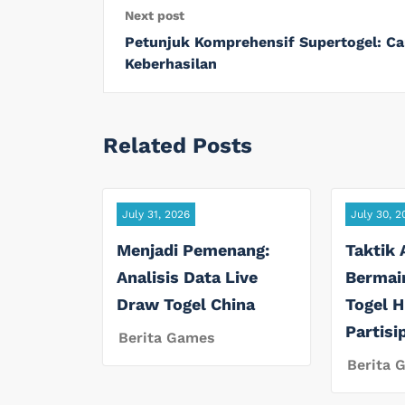
Next post
Petunjuk Komprehensif Supertogel: C
Keberhasilan
Related Posts
July 31, 2026
July 30, 2
Menjadi Pemenang:
Taktik
Analisis Data Live
Bermai
Draw Togel China
Togel 
Partisi
Berita Games
Berita 