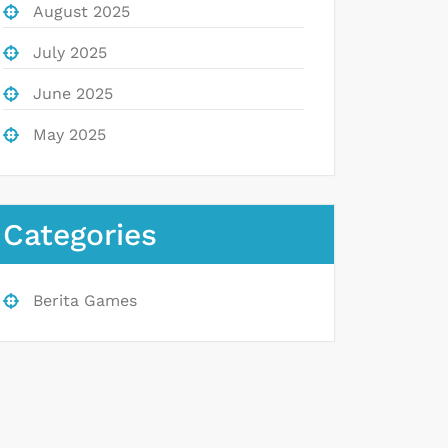
August 2025
July 2025
June 2025
May 2025
Categories
Berita Games