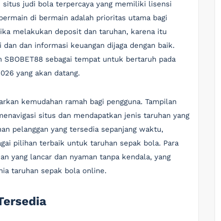
situs judi bola terpercaya yang memiliki lisensi
bermain di bermain adalah prioritas utama bagi
ka melakukan deposit dan taruhan, karena itu
 dan dan informasi keuangan dijaga dengan baik.
ih SBOBET88 sebagai tempat untuk bertaruh pada
2026 yang akan datang.
rkan kemudahan ramah bagi pengguna. Tampilan
enavigasi situs dan mendapatkan jenis taruhan yang
an pelanggan yang tersedia sepanjang waktu,
i pilihan terbaik untuk taruhan sepak bola. Para
n yang lancar dan nyaman tanpa kendala, yang
ia taruhan sepak bola online.
Tersedia