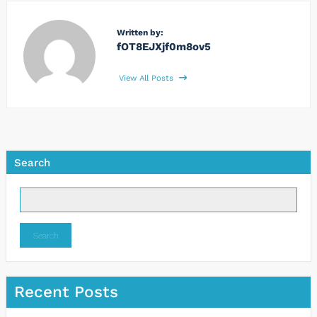
Written by:
fOT8EJXjf0m8ov5
View All Posts
Search
Search
Recent Posts