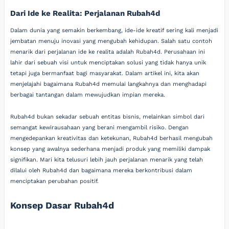
Dari Ide ke Realita: Perjalanan Rubah4d
Dalam dunia yang semakin berkembang, ide-ide kreatif sering kali menjadi
jembatan menuju inovasi yang mengubah kehidupan. Salah satu contoh
menarik dari perjalanan ide ke realita adalah Rubah4d. Perusahaan ini
lahir dari sebuah visi untuk menciptakan solusi yang tidak hanya unik
tetapi juga bermanfaat bagi masyarakat. Dalam artikel ini, kita akan
menjelajahi bagaimana Rubah4d memulai langkahnya dan menghadapi
berbagai tantangan dalam mewujudkan impian mereka.
Rubah4d bukan sekadar sebuah entitas bisnis, melainkan simbol dari
semangat kewirausahaan yang berani mengambil risiko. Dengan
mengedepankan kreativitas dan ketekunan, Rubah4d berhasil mengubah
konsep yang awalnya sederhana menjadi produk yang memiliki dampak
signifikan. Mari kita telusuri lebih jauh perjalanan menarik yang telah
dilalui oleh Rubah4d dan bagaimana mereka berkontribusi dalam
menciptakan perubahan positif.
Konsep Dasar Rubah4d