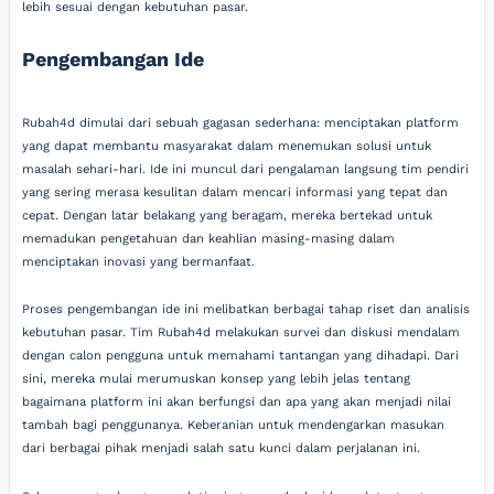
lebih sesuai dengan kebutuhan pasar.
Pengembangan Ide
Rubah4d dimulai dari sebuah gagasan sederhana: menciptakan platform
yang dapat membantu masyarakat dalam menemukan solusi untuk
masalah sehari-hari. Ide ini muncul dari pengalaman langsung tim pendiri
yang sering merasa kesulitan dalam mencari informasi yang tepat dan
cepat. Dengan latar belakang yang beragam, mereka bertekad untuk
memadukan pengetahuan dan keahlian masing-masing dalam
menciptakan inovasi yang bermanfaat.
Proses pengembangan ide ini melibatkan berbagai tahap riset dan analisis
kebutuhan pasar. Tim Rubah4d melakukan survei dan diskusi mendalam
dengan calon pengguna untuk memahami tantangan yang dihadapi. Dari
sini, mereka mulai merumuskan konsep yang lebih jelas tentang
bagaimana platform ini akan berfungsi dan apa yang akan menjadi nilai
tambah bagi penggunanya. Keberanian untuk mendengarkan masukan
dari berbagai pihak menjadi salah satu kunci dalam perjalanan ini.