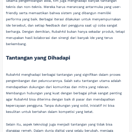
Selama pengembangan awal, tim juga menghadapi banyak tantangan
teknis dan non-teknis. Mereka harus merancang antarmuka yang user-
friendly serta memastikan bahwa sistem yang dibangun memiliki
performa yang baik. Berbagai iterasi dilakukan untuk menyempurnakan
ide tersebut, dan setiap feedback dari pengguna saat uji coba sangat
berharga. Dengan demikian, Rubah4d bukan hanya sekadar produk, tetapi
merupakan hasil kolaborasi dan sinergi dari banyak ide yang terus
berkembang.
Tantangan yang Dihadapi
Rubah4d menghadapi berbagai tantangan yang signifikan dalam proses
pengembangan dan peluncurannya. Salah satu tantangan utama adalah
mendapatkan dukungan dari komunitas dan mitra yang relevan.
Membangun hubungan yang kuat dengan berbagai pihak sangat penting
agar Rubah4d bisa diterima dengan baik di pasar dan mendapatkan
kepercayaan pengguna. Tanpa dukungan yang solid, inisiatif ini bisa
kesulitan untuk bertahan dalam kompetisi yang ketat.
Selain itu, aspek teknologi juga menjadi tantangan yang tidak bisa
dianggap remeh. Dalam dunia digital yang selalu berubah, menjaga