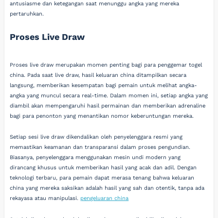
antusiasme dan ketegangan saat menunggu angka yang mereka
pertaruhkan.
Proses Live Draw
Proses live draw merupakan momen penting bagi para penggemar togel
china. Pada saat live draw, hasil keluaran china ditampilkan secara
langsung, memberikan kesempatan bagi pemain untuk melihat angka-
angka yang muncul secara real-time. Dalam momen ini, setiap angka yang
diambil akan mempengaruhi hasil permainan dan memberikan adrenaline
bagi para penonton yang menantikan nomor keberuntungan mereka.
Setiap sesi live draw dikendalikan oleh penyelenggara resmi yang
memastikan keamanan dan transparansi dalam proses pengundian.
Biasanya, penyelenggara menggunakan mesin undi modern yang
dirancang khusus untuk memberikan hasil yang acak dan adil. Dengan
teknologi terbaru, para pemain dapat merasa tenang bahwa keluaran
china yang mereka saksikan adalah hasil yang sah dan otentik, tanpa ada
rekayasa atau manipulasi.
pengeluaran china