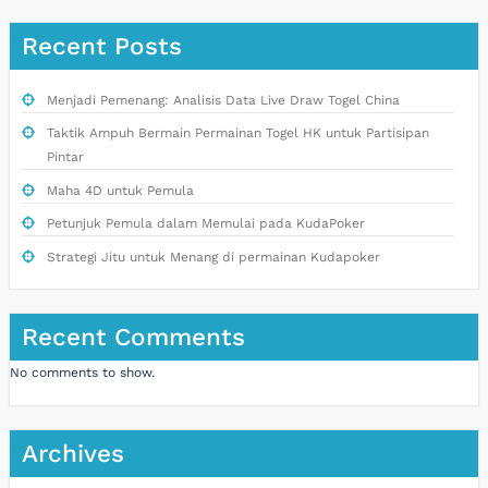
Recent Posts
Menjadi Pemenang: Analisis Data Live Draw Togel China
Taktik Ampuh Bermain Permainan Togel HK untuk Partisipan
Pintar
Maha 4D untuk Pemula
Petunjuk Pemula dalam Memulai pada KudaPoker
Strategi Jitu untuk Menang di permainan Kudapoker
Recent Comments
No comments to show.
Archives