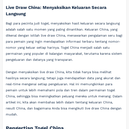
Live Draw China: Menyaksikan Keluaran Secara
Langsung
Bagi para pecinta judi togel, menyaksikan hasil keluaran secara langsung
adalah salah satu momen yang paling dinantikan. Keluaran China, yang
dikenal dengan istilah live draw China, menawarkan pengalaman seru bagi
para pemain yang ingin mendapatkan informasi terbaru tentang nomor-
nomor yang keluar setiap harinya. Togel China menjadi salah satu
permainan yang populer di kalangan masyarakat, terutama karena sistem
pengeluaran dan datanya yang transparan.
Dengan menyaksikan live draw China, kita tidak hanya bisa melihat
hasilnya secara langsung, tetapi juga mendapatkan data yang akurat dan
real-time mengenai setiap pengeluaran. Hal ini memungkinkan para
pemain untuk lebih memahami pola dan tren dalam permainan togel
China, sehingga bisa meningkatkan peluang mereka untuk menang. Dalam
artikel ini, kita akan membahas lebih dalam tentang keluaran China,
result China, dan bagaimana Anda bisa mengikuti live draw China dengan
mudah.
Pengertian Togel China