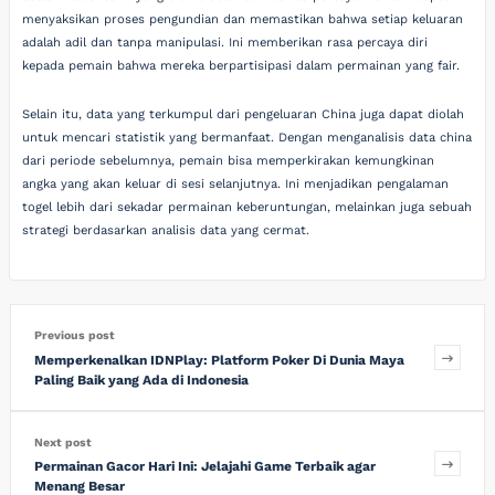
menyaksikan proses pengundian dan memastikan bahwa setiap keluaran
adalah adil dan tanpa manipulasi. Ini memberikan rasa percaya diri
kepada pemain bahwa mereka berpartisipasi dalam permainan yang fair.
Selain itu, data yang terkumpul dari pengeluaran China juga dapat diolah
untuk mencari statistik yang bermanfaat. Dengan menganalisis data china
dari periode sebelumnya, pemain bisa memperkirakan kemungkinan
angka yang akan keluar di sesi selanjutnya. Ini menjadikan pengalaman
togel lebih dari sekadar permainan keberuntungan, melainkan juga sebuah
strategi berdasarkan analisis data yang cermat.
Previous post
Memperkenalkan IDNPlay: Platform Poker Di Dunia Maya
Paling Baik yang Ada di Indonesia
Next post
Permainan Gacor Hari Ini: Jelajahi Game Terbaik agar
Menang Besar