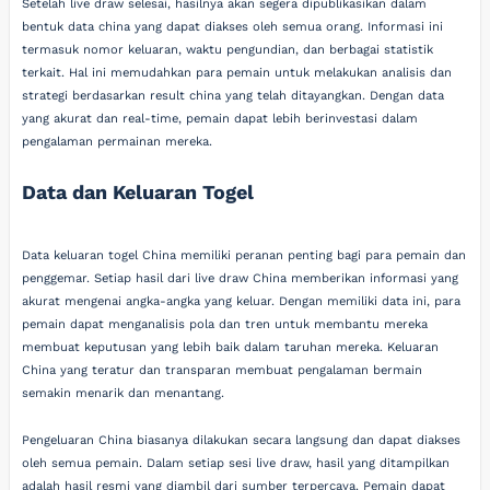
Setelah live draw selesai, hasilnya akan segera dipublikasikan dalam
bentuk data china yang dapat diakses oleh semua orang. Informasi ini
termasuk nomor keluaran, waktu pengundian, dan berbagai statistik
terkait. Hal ini memudahkan para pemain untuk melakukan analisis dan
strategi berdasarkan result china yang telah ditayangkan. Dengan data
yang akurat dan real-time, pemain dapat lebih berinvestasi dalam
pengalaman permainan mereka.
Data dan Keluaran Togel
Data keluaran togel China memiliki peranan penting bagi para pemain dan
penggemar. Setiap hasil dari live draw China memberikan informasi yang
akurat mengenai angka-angka yang keluar. Dengan memiliki data ini, para
pemain dapat menganalisis pola dan tren untuk membantu mereka
membuat keputusan yang lebih baik dalam taruhan mereka. Keluaran
China yang teratur dan transparan membuat pengalaman bermain
semakin menarik dan menantang.
Pengeluaran China biasanya dilakukan secara langsung dan dapat diakses
oleh semua pemain. Dalam setiap sesi live draw, hasil yang ditampilkan
adalah hasil resmi yang diambil dari sumber terpercaya. Pemain dapat