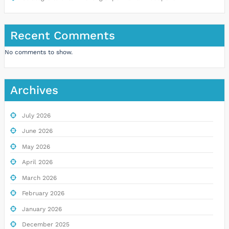
Recent Comments
No comments to show.
Archives
July 2026
June 2026
May 2026
April 2026
March 2026
February 2026
January 2026
December 2025