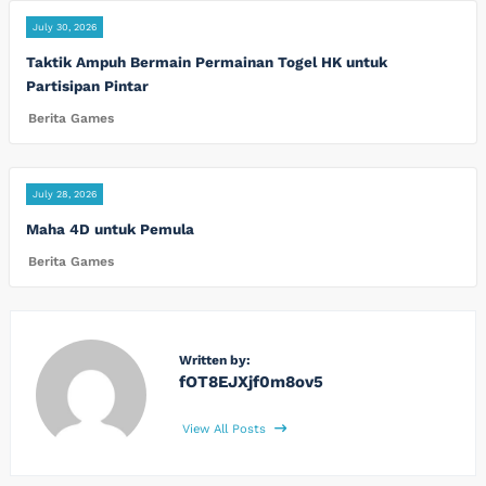
July 30, 2026
Taktik Ampuh Bermain Permainan Togel HK untuk
Partisipan Pintar
Berita Games
July 28, 2026
Maha 4D untuk Pemula
Berita Games
Written by:
fOT8EJXjf0m8ov5
View All Posts