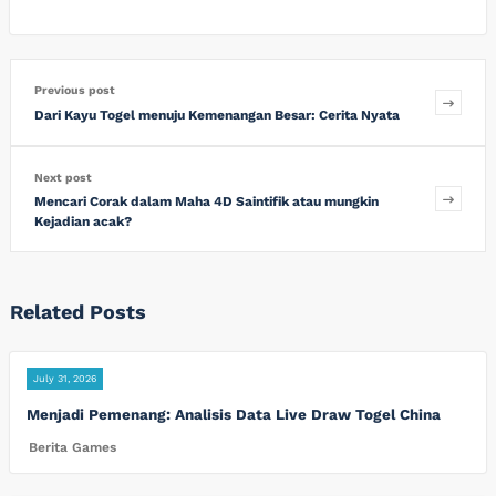
Previous post
Dari Kayu Togel menuju Kemenangan Besar: Cerita Nyata
Next post
Mencari Corak dalam Maha 4D Saintifik atau mungkin
Kejadian acak?
Related Posts
July 31, 2026
Menjadi Pemenang: Analisis Data Live Draw Togel China
Berita Games