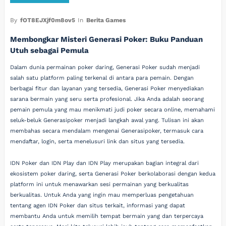
By
fOT8EJXjf0m8ov5
In
Berita Games
Membongkar Misteri Generasi Poker: Buku Panduan
Utuh sebagai Pemula
Dalam dunia permainan poker daring, Generasi Poker sudah menjadi
salah satu platform paling terkenal di antara para pemain. Dengan
berbagai fitur dan layanan yang tersedia, Generasi Poker menyediakan
sarana bermain yang seru serta profesional. Jika Anda adalah seorang
pemain pemula yang mau menikmati judi poker secara online, memahami
seluk-beluk Generasipoker menjadi langkah awal yang. Tulisan ini akan
membahas secara mendalam mengenai Generasipoker, termasuk cara
mendaftar, login, serta menelusuri link dan situs yang tersedia.
IDN Poker dan IDN Play dan IDN Play merupakan bagian integral dari
ekosistem poker daring, serta Generasi Poker berkolaborasi dengan kedua
platform ini untuk menawarkan sesi permainan yang berkualitas
berkualitas. Untuk Anda yang ingin mau memperluas pengetahuan
tentang agen IDN Poker dan situs terkait, informasi yang dapat
membantu Anda untuk memilih tempat bermain yang dan terpercaya