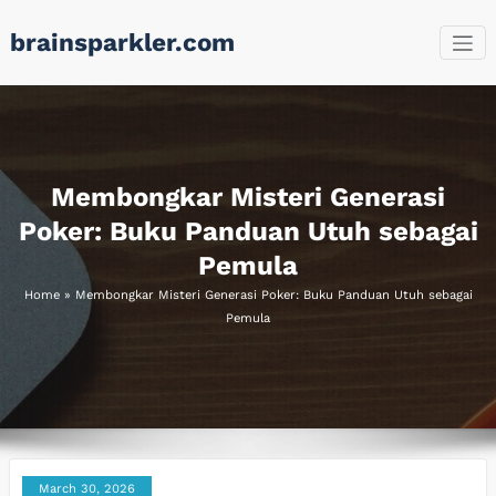
Skip
brainsparkler.com
to
content
Membongkar Misteri Generasi
Poker: Buku Panduan Utuh sebagai
Pemula
Home
»
Membongkar Misteri Generasi Poker: Buku Panduan Utuh sebagai
Pemula
March 30, 2026