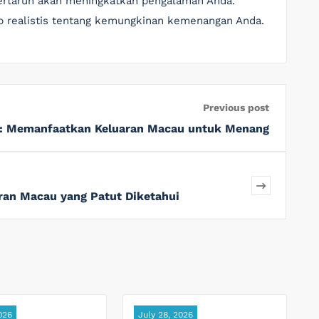
bertaruh akan meningkatkan pengalaman Anda.
p realistis tentang kemungkinan kemenangan Anda.
Previous post
tu: Memanfaatkan Keluaran Macau untuk Menang
aran Macau yang Patut Diketahui
026
July 28, 2026