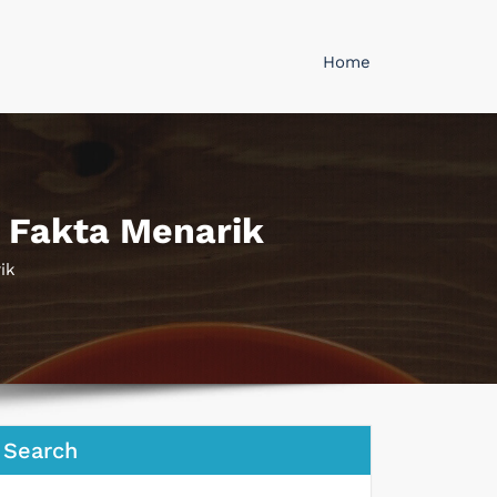
Home
n Fakta Menarik
ik
Search