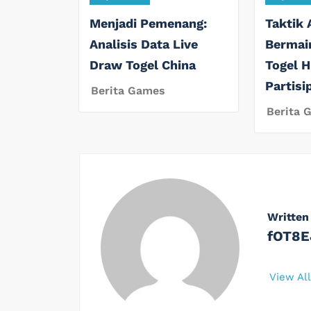
Menjadi Pemenang:
Taktik
Analisis Data Live
Bermai
Draw Togel China
Togel 
Partisi
Berita Games
Berita 
Written
fOT8E
View Al