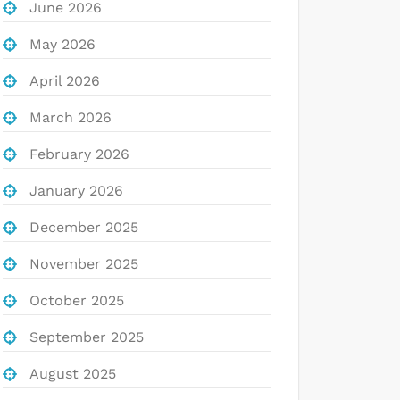
June 2026
May 2026
April 2026
March 2026
February 2026
January 2026
December 2025
November 2025
October 2025
September 2025
August 2025