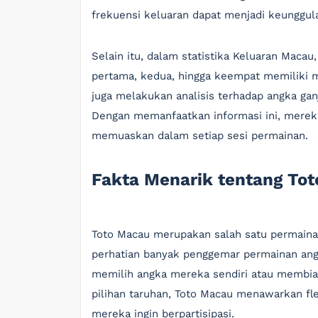
frekuensi keluaran dapat menjadi keunggula
Selain itu, dalam statistika Keluaran Macau
pertama, kedua, hingga keempat memiliki 
juga melakukan analisis terhadap angka gan
Dengan memanfaatkan informasi ini, mereka
memuaskan dalam setiap sesi permainan.
Fakta Menarik tentang To
Toto Macau merupakan salah satu permainan
perhatian banyak penggemar permainan ang
memilih angka mereka sendiri atau membia
pilihan taruhan, Toto Macau menawarkan fl
mereka ingin berpartisipasi.