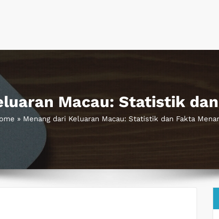
luaran Macau: Statistik da
ome
»
Menang dari Keluaran Macau: Statistik dan Fakta Menar