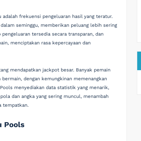
 adalah frekuensi pengeluaran hasil yang teratur.
 dalam seminggu, memberikan peluang lebih sering
p pengeluaran tersedia secara transparan, dan
main, menciptakan rasa kepercayaan dan
entang mendapatkan jackpot besar. Banyak pemain
an bermain, dengan kemungkinan memenangkan
 Pools menyediakan data statistik yang menarik,
pola dan angka yang sering muncul, menambah
a tempatkan.
 Pools