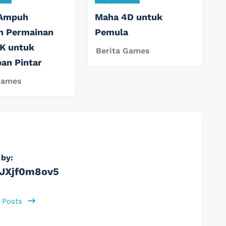
 Ampuh
Maha 4D untuk
n Permainan
Pemula
HK untuk
Berita Games
pan Pintar
Games
 by:
JXjf0m8ov5
l Posts