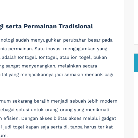
i serta Permainan Tradisional
 teknologi sudah menyuguhkan perubahan besar pada
unia permainan. Satu inovasi mengagumkan yang
adalah Iontogel. Iontogel, atau ion togel, bukan
g sangat menyenangkan, melainkan secara
tal yang menjadikannya jadi semakin menarik bagi
umum sekarang beralih menjadi sebuah lebih modern
r sebagai solusi untuk orang-orang yang menikmati
 efisien. Dengan aksesibilitas akses melalui gadget
 judi togel kapan saja serta di, tanpa harus terikat
mum.