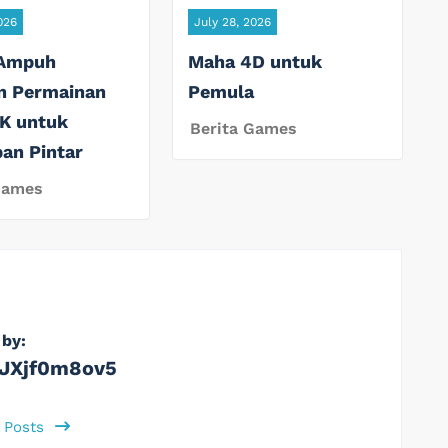
026
July 28, 2026
 Ampuh
Maha 4D untuk
n Permainan
Pemula
HK untuk
Berita Games
pan Pintar
Games
 by:
JXjf0m8ov5
l Posts