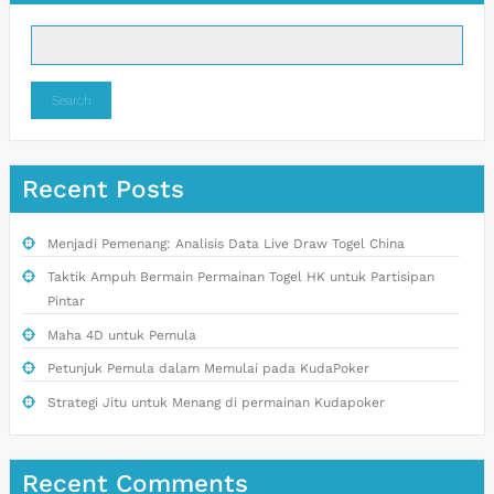
Search
Recent Posts
Menjadi Pemenang: Analisis Data Live Draw Togel China
Taktik Ampuh Bermain Permainan Togel HK untuk Partisipan
Pintar
Maha 4D untuk Pemula
Petunjuk Pemula dalam Memulai pada KudaPoker
Strategi Jitu untuk Menang di permainan Kudapoker
Recent Comments