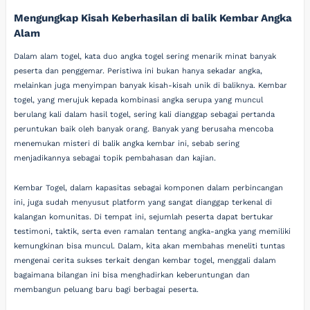
Mengungkap Kisah Keberhasilan di balik Kembar Angka
Alam
Dalam alam togel, kata duo angka togel sering menarik minat banyak
peserta dan penggemar. Peristiwa ini bukan hanya sekadar angka,
melainkan juga menyimpan banyak kisah-kisah unik di baliknya. Kembar
togel, yang merujuk kepada kombinasi angka serupa yang muncul
berulang kali dalam hasil togel, sering kali dianggap sebagai pertanda
peruntukan baik oleh banyak orang. Banyak yang berusaha mencoba
menemukan misteri di balik angka kembar ini, sebab sering
menjadikannya sebagai topik pembahasan dan kajian.
Kembar Togel, dalam kapasitas sebagai komponen dalam perbincangan
ini, juga sudah menyusut platform yang sangat dianggap terkenal di
kalangan komunitas. Di tempat ini, sejumlah peserta dapat bertukar
testimoni, taktik, serta even ramalan tentang angka-angka yang memiliki
kemungkinan bisa muncul. Dalam, kita akan membahas meneliti tuntas
mengenai cerita sukses terkait dengan kembar togel, menggali dalam
bagaimana bilangan ini bisa menghadirkan keberuntungan dan
membangun peluang baru bagi berbagai peserta.