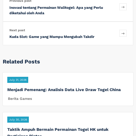
Previous post
Inovasi tentang Permainan Walitogel: Apa yang Perlu
diketahui oleh Anda
Next post
Kuda Slot: Game yang Mampu Mengubah Takdir
Related Posts
July 31, 2026
Menjadi Pemenang: Analisis Data Live Draw Togel China
Berita Games
July 30, 2026
Taktik Ampuh Bermain Permainan Togel HK untuk