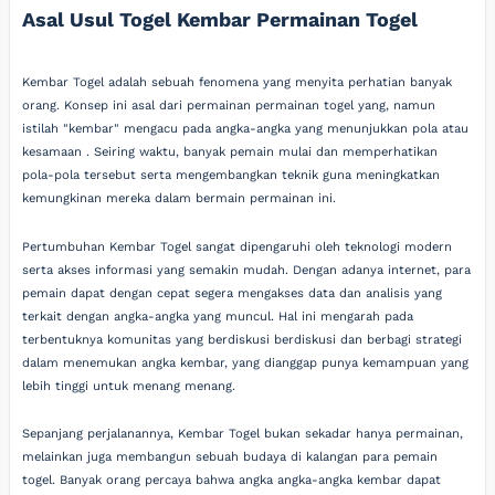
Asal Usul Togel Kembar Permainan Togel
Kembar Togel adalah sebuah fenomena yang menyita perhatian banyak
orang. Konsep ini asal dari permainan permainan togel yang, namun
istilah "kembar" mengacu pada angka-angka yang menunjukkan pola atau
kesamaan . Seiring waktu, banyak pemain mulai dan memperhatikan
pola-pola tersebut serta mengembangkan teknik guna meningkatkan
kemungkinan mereka dalam bermain permainan ini.
Pertumbuhan Kembar Togel sangat dipengaruhi oleh teknologi modern
serta akses informasi yang semakin mudah. Dengan adanya internet, para
pemain dapat dengan cepat segera mengakses data dan analisis yang
terkait dengan angka-angka yang muncul. Hal ini mengarah pada
terbentuknya komunitas yang berdiskusi berdiskusi dan berbagi strategi
dalam menemukan angka kembar, yang dianggap punya kemampuan yang
lebih tinggi untuk menang menang.
Sepanjang perjalanannya, Kembar Togel bukan sekadar hanya permainan,
melainkan juga membangun sebuah budaya di kalangan para pemain
togel. Banyak orang percaya bahwa angka angka-angka kembar dapat