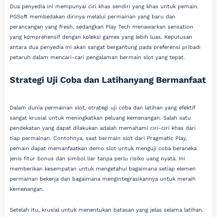
Dua penyedia ini mempunyai ciri khas sendiri yang khas untuk pemain.
PGSoft membedakan dirinya melalui permainan yang baru dan
perancangan yang fresh, sedangkan Play Tech menawarkan sensation
yang komprehensif dengan koleksi games yang lebih luas. Keputusan
antara dua penyedia ini akan sangat bergantung pada preferensi pribadi
petaruh dalam mencari-cari pengalaman bermain slot yang tepat.
Strategi Uji Coba dan Latihanyang Bermanfaat
Dalam dunia permainan slot, strategi uji coba dan latihan yang efektif
sangat krusial untuk meningkatkan peluang kemenangan. Salah satu
pendekatan yang dapat dilakukan adalah memahami ciri-ciri khas dari
tiap permainan. Contohnya, saat bermain slot dari Pragmatic Play,
pemain dapat memanfaatkan demo slot untuk menguji coba beraneka
jenis fitur bonus dan simbol liar tanpa perlu risiko uang nyata. Ini
memberikan kesempatan untuk mengetahui bagaimana setiap elemen
permainan bekerja dan bagaimana mengintegrasikannya untuk meraih
kemenangan.
Setelah itu, krusial untuk menentukan batasan yang jelas selama latihan.