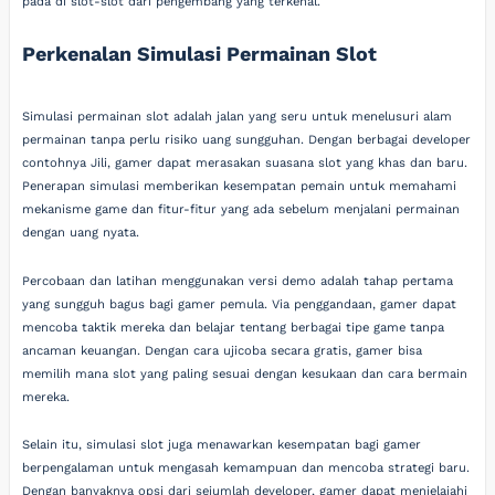
pada di slot-slot dari pengembang yang terkenal.
Perkenalan Simulasi Permainan Slot
Simulasi permainan slot adalah jalan yang seru untuk menelusuri alam
permainan tanpa perlu risiko uang sungguhan. Dengan berbagai developer
contohnya Jili, gamer dapat merasakan suasana slot yang khas dan baru.
Penerapan simulasi memberikan kesempatan pemain untuk memahami
mekanisme game dan fitur-fitur yang ada sebelum menjalani permainan
dengan uang nyata.
Percobaan dan latihan menggunakan versi demo adalah tahap pertama
yang sungguh bagus bagi gamer pemula. Via penggandaan, gamer dapat
mencoba taktik mereka dan belajar tentang berbagai tipe game tanpa
ancaman keuangan. Dengan cara ujicoba secara gratis, gamer bisa
memilih mana slot yang paling sesuai dengan kesukaan dan cara bermain
mereka.
Selain itu, simulasi slot juga menawarkan kesempatan bagi gamer
berpengalaman untuk mengasah kemampuan dan mencoba strategi baru.
Dengan banyaknya opsi dari sejumlah developer, gamer dapat menjelajahi