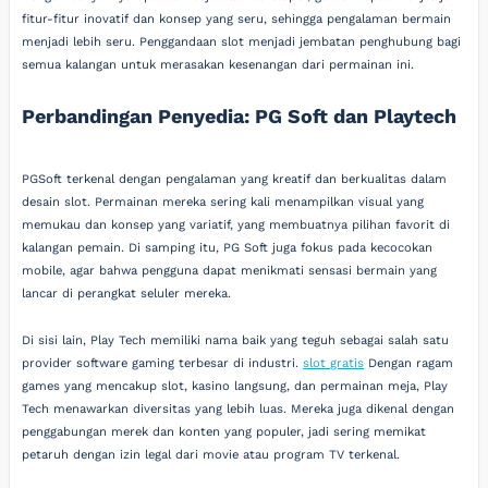
fitur-fitur inovatif dan konsep yang seru, sehingga pengalaman bermain
menjadi lebih seru. Penggandaan slot menjadi jembatan penghubung bagi
semua kalangan untuk merasakan kesenangan dari permainan ini.
Perbandingan Penyedia: PG Soft dan Playtech
PGSoft terkenal dengan pengalaman yang kreatif dan berkualitas dalam
desain slot. Permainan mereka sering kali menampilkan visual yang
memukau dan konsep yang variatif, yang membuatnya pilihan favorit di
kalangan pemain. Di samping itu, PG Soft juga fokus pada kecocokan
mobile, agar bahwa pengguna dapat menikmati sensasi bermain yang
lancar di perangkat seluler mereka.
Di sisi lain, Play Tech memiliki nama baik yang teguh sebagai salah satu
provider software gaming terbesar di industri.
slot gratis
Dengan ragam
games yang mencakup slot, kasino langsung, dan permainan meja, Play
Tech menawarkan diversitas yang lebih luas. Mereka juga dikenal dengan
penggabungan merek dan konten yang populer, jadi sering memikat
petaruh dengan izin legal dari movie atau program TV terkenal.