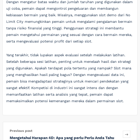
Dengan mengatur batas waktu dan jumlah taruhan yang digunakan dalam
uji coba, pemain dapat mengontrol pengeluaran dan membangun
kebiasaan bermain yang baik. Misalnya, menggunakan slot demo dari No
Limit City memungkinkan pemain untuk mengalami pengalaman bermain
tanpa risiko finansial yang tinggi. Penggunaan strategi ini membantu
pemain mengetahui permainan yang sesuai dengan cara bermain mereka,
serta mengevaluasi potensi profit dari setiap slot.
Yang terakhir, tidak lupakan aspek evaluasi setelah melakukan latihan.
Setelah beberapa sesi latihan, penting untuk menelaah hasil dan strategi
yang digunakan. Apakah terdapat pola tertentu yang nampak? Slot mana
yang menghasilkan hasil paling bagus? Dengan mengevaluasi data ini,
pemain bisa mengadaptasi strateginya untuk mencari pendekatan yang
sangat efektif. Kompetisi di industri ini sangat intens dan dengan
memanfaatkan latihan serta analisis yang tepat, pemain dapat
memaksimalkan potensi kemenangan mereka dalam permainan slot.
Previous post
Mengetahui Harapan 4D: Apa yang perlu Perlu Anda Tahu