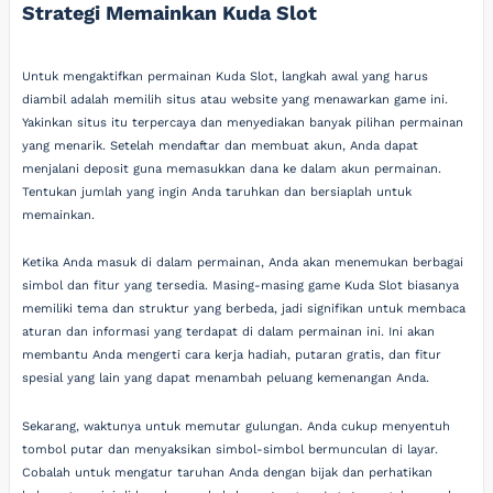
Strategi Memainkan Kuda Slot
Untuk mengaktifkan permainan Kuda Slot, langkah awal yang harus
diambil adalah memilih situs atau website yang menawarkan game ini.
Yakinkan situs itu terpercaya dan menyediakan banyak pilihan permainan
yang menarik. Setelah mendaftar dan membuat akun, Anda dapat
menjalani deposit guna memasukkan dana ke dalam akun permainan.
Tentukan jumlah yang ingin Anda taruhkan dan bersiaplah untuk
memainkan.
Ketika Anda masuk di dalam permainan, Anda akan menemukan berbagai
simbol dan fitur yang tersedia. Masing-masing game Kuda Slot biasanya
memiliki tema dan struktur yang berbeda, jadi signifikan untuk membaca
aturan dan informasi yang terdapat di dalam permainan ini. Ini akan
membantu Anda mengerti cara kerja hadiah, putaran gratis, dan fitur
spesial yang lain yang dapat menambah peluang kemenangan Anda.
Sekarang, waktunya untuk memutar gulungan. Anda cukup menyentuh
tombol putar dan menyaksikan simbol-simbol bermunculan di layar.
Cobalah untuk mengatur taruhan Anda dengan bijak dan perhatikan