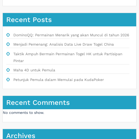
Recent Posts
DominoQQ: Permainan Menarik yang akan Muncul di tahun 2026
Menjadi Pemenang: Analisis Data Live Draw Togel China
Taktik Ampuh Bermain Permainan Togel HK untuk Partisipan
Pintar
Maha 4D untuk Pemula
Petunjuk Pemula dalam Memulai pada KudaPoker
Recent Comments
No comments to show.
Archives