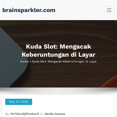
Skip
brainsparkler.com
to
content
Kuda Slot: Mengacak
Keberuntungan di Layar
Home
»
Kuda Slot: Mengacak Keberuntungan di Layar
May 27, 2026
By
fOT8EJXjf0m8ov5
In
Berita Games