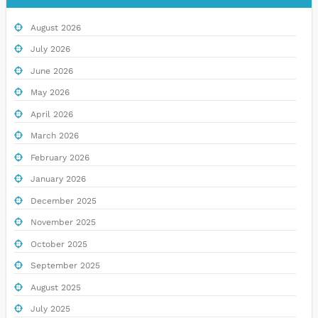
August 2026
July 2026
June 2026
May 2026
April 2026
March 2026
February 2026
January 2026
December 2025
November 2025
October 2025
September 2025
August 2025
July 2025