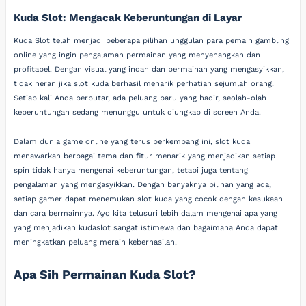
Kuda Slot: Mengacak Keberuntungan di Layar
Kuda Slot telah menjadi beberapa pilihan unggulan para pemain gambling
online yang ingin pengalaman permainan yang menyenangkan dan
profitabel. Dengan visual yang indah dan permainan yang mengasyikkan,
tidak heran jika slot kuda berhasil menarik perhatian sejumlah orang.
Setiap kali Anda berputar, ada peluang baru yang hadir, seolah-olah
keberuntungan sedang menunggu untuk diungkap di screen Anda.
Dalam dunia game online yang terus berkembang ini, slot kuda
menawarkan berbagai tema dan fitur menarik yang menjadikan setiap
spin tidak hanya mengenai keberuntungan, tetapi juga tentang
pengalaman yang mengasyikkan. Dengan banyaknya pilihan yang ada,
setiap gamer dapat menemukan slot kuda yang cocok dengan kesukaan
dan cara bermainnya. Ayo kita telusuri lebih dalam mengenai apa yang
yang menjadikan kudaslot sangat istimewa dan bagaimana Anda dapat
meningkatkan peluang meraih keberhasilan.
Apa Sih Permainan Kuda Slot?