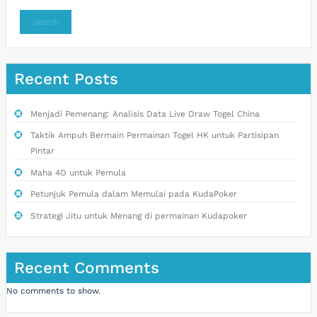
Search
Recent Posts
Menjadi Pemenang: Analisis Data Live Draw Togel China
Taktik Ampuh Bermain Permainan Togel HK untuk Partisipan
Pintar
Maha 4D untuk Pemula
Petunjuk Pemula dalam Memulai pada KudaPoker
Strategi Jitu untuk Menang di permainan Kudapoker
Recent Comments
No comments to show.