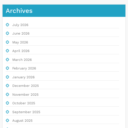
Archives
July 2026
June 2026
May 2026
April 2026
March 2026
February 2026
January 2026
December 2025
November 2025
October 2025
September 2025
August 2025