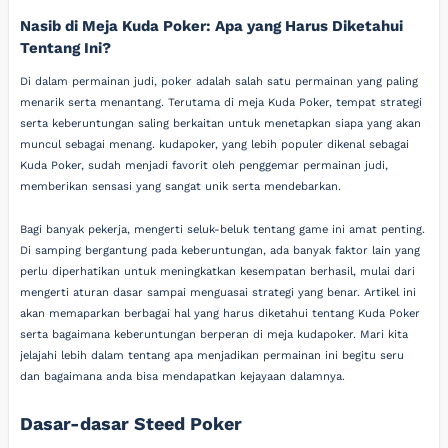
Nasib di Meja Kuda Poker: Apa yang Harus Diketahui
Tentang Ini?
Di dalam permainan judi, poker adalah salah satu permainan yang paling
menarik serta menantang. Terutama di meja Kuda Poker, tempat strategi
serta keberuntungan saling berkaitan untuk menetapkan siapa yang akan
muncul sebagai menang. kudapoker, yang lebih populer dikenal sebagai
Kuda Poker, sudah menjadi favorit oleh penggemar permainan judi,
memberikan sensasi yang sangat unik serta mendebarkan.
Bagi banyak pekerja, mengerti seluk-beluk tentang game ini amat penting.
Di samping bergantung pada keberuntungan, ada banyak faktor lain yang
perlu diperhatikan untuk meningkatkan kesempatan berhasil, mulai dari
mengerti aturan dasar sampai menguasai strategi yang benar. Artikel ini
akan memaparkan berbagai hal yang harus diketahui tentang Kuda Poker
serta bagaimana keberuntungan berperan di meja kudapoker. Mari kita
jelajahi lebih dalam tentang apa menjadikan permainan ini begitu seru
dan bagaimana anda bisa mendapatkan kejayaan dalamnya.
Dasar-dasar Steed Poker