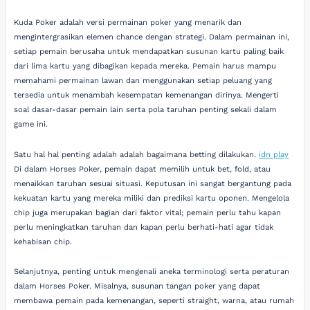
Kuda Poker adalah versi permainan poker yang menarik dan
mengintergrasikan elemen chance dengan strategi. Dalam permainan ini,
setiap pemain berusaha untuk mendapatkan susunan kartu paling baik
dari lima kartu yang dibagikan kepada mereka. Pemain harus mampu
memahami permainan lawan dan menggunakan setiap peluang yang
tersedia untuk menambah kesempatan kemenangan dirinya. Mengerti
soal dasar-dasar pemain lain serta pola taruhan penting sekali dalam
game ini.
Satu hal hal penting adalah adalah bagaimana betting dilakukan.
idn play
Di dalam Horses Poker, pemain dapat memilih untuk bet, fold, atau
menaikkan taruhan sesuai situasi. Keputusan ini sangat bergantung pada
kekuatan kartu yang mereka miliki dan prediksi kartu oponen. Mengelola
chip juga merupakan bagian dari faktor vital; pemain perlu tahu kapan
perlu meningkatkan taruhan dan kapan perlu berhati-hati agar tidak
kehabisan chip.
Selanjutnya, penting untuk mengenali aneka terminologi serta peraturan
dalam Horses Poker. Misalnya, susunan tangan poker yang dapat
membawa pemain pada kemenangan, seperti straight, warna, atau rumah