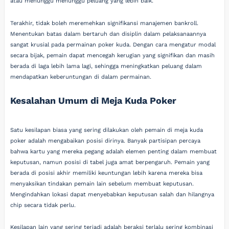
atau menunggu menunggu peluang yang lebih baik.
Terakhir, tidak boleh meremehkan signifikansi manajemen bankroll.
Menentukan batas dalam bertaruh dan disiplin dalam pelaksanaannya
sangat krusial pada permainan poker kuda. Dengan cara mengatur modal
secara bijak, pemain dapat mencegah kerugian yang signifikan dan masih
berada di laga lebih lama lagi, sehingga meningkatkan peluang dalam
mendapatkan keberuntungan di dalam permainan.
Kesalahan Umum di Meja Kuda Poker
Satu kesilapan biasa yang sering dilakukan oleh pemain di meja kuda
poker adalah mengabaikan posisi dirinya. Banyak partisipan percaya
bahwa kartu yang mereka pegang adalah elemen penting dalam membuat
keputusan, namun posisi di tabel juga amat berpengaruh. Pemain yang
berada di posisi akhir memiliki keuntungan lebih karena mereka bisa
menyaksikan tindakan pemain lain sebelum membuat keputusan.
Mengindahkan lokasi dapat menyebabkan keputusan salah dan hilangnya
chip secara tidak perlu.
Kesilapan lain yang sering terjadi adalah beraksi terlalu sering kombinasi