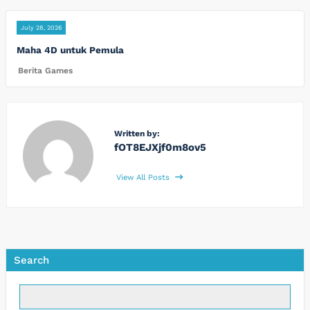
July 28, 2026
Maha 4D untuk Pemula
Berita Games
Written by:
fOT8EJXjf0m8ov5
View All Posts
Search