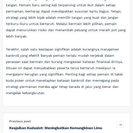
tangan. Pemain baru sering kali terpancing untuk ikut dalam setiap
permainan, berharap dapat mendapatkan susunan kartu bagus. Tetapi,
strategi yang lebih bijak adalah memilih tangan yang kuat dan jangan
terburu-buru untuk bertaruh. Melalui bermain lebih pilihan, pemain
dapat menurunkan risiko dan menambah peluang untuk meraih pot yang
lebih banyak.
Terakhir, salah satu kesilapan signifikan adalah kurangnya manajemen
bankroll yang efektif. Banyak pemain terlalu mudah terjebak dalam
perasaan saat bermain dan kurang mengawasi batasan finansial dirinya.
Situasi ini dapat menyebabkan peserta terus bertaruh meskipun ia
mengalami kerugian yang signifikan. Penting bagi setiap pemain di tabel
kuda poker untuk menetapkan batasan bankroll dan memegang pada
strategi permainan mereka agar tetap berada di jalur yang benar dan
mengelak kebangkrutan.
Previous post
Keajaiban Kudaslot: Meningkatkan Kemungkinan Limu