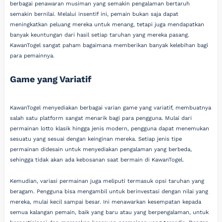
berbagai penawaran musiman yang semakin pengalaman bertaruh
semakin bernilai. Melalui insentif ini, pemain bukan saja dapat
meningkatkan peluang mereka untuk menang, tetapi juga mendapatkan
banyak keuntungan dari hasil setiap taruhan yang mereka pasang.
KawanTogel sangat paham bagaimana memberikan banyak kelebihan bagi
para pemainnya.
Game yang Variatif
KawanTogel menyediakan berbagai varian game yang variatif, membuatnya
salah satu platform sangat menarik bagi para pengguna. Mulai dari
permainan lotto klasik hingga jenis modern, pengguna dapat menemukan
sesuatu yang sesuai dengan keinginan mereka. Setiap jenis tipe
permainan didesain untuk menyediakan pengalaman yang berbeda,
sehingga tidak akan ada kebosanan saat bermain di KawanTogel.
Kemudian, variasi permainan juga meliputi termasuk opsi taruhan yang
beragam. Pengguna bisa mengambil untuk berinvestasi dengan nilai yang
mereka, mulai kecil sampai besar. Ini menawarkan kesempatan kepada
semua kalangan pemain, baik yang baru atau yang berpengalaman, untuk