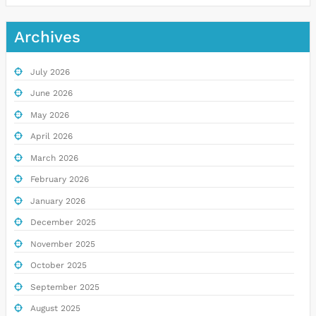
Archives
July 2026
June 2026
May 2026
April 2026
March 2026
February 2026
January 2026
December 2025
November 2025
October 2025
September 2025
August 2025