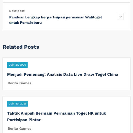
Next post
Panduan Lengkap berpartisipasi permainan Walitogel
untuk Pemain baru
Related Posts
July 31, 2026
Menjadi Pemenang: Analisis Data Live Draw Togel China
Berita Games
July 30, 2026
Taktik Ampuh Bermain Permainan Togel HK untuk
Partisipan Pintar
Berita Games