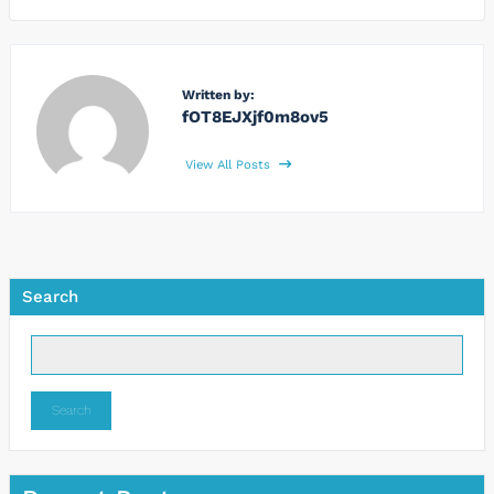
Written by:
fOT8EJXjf0m8ov5
View All Posts
Search
Search