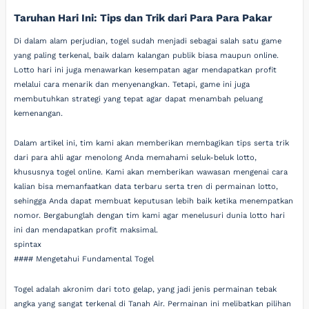
Taruhan Hari Ini: Tips dan Trik dari Para Para Pakar
Di dalam alam perjudian, togel sudah menjadi sebagai salah satu game
yang paling terkenal, baik dalam kalangan publik biasa maupun online.
Lotto hari ini juga menawarkan kesempatan agar mendapatkan profit
melalui cara menarik dan menyenangkan. Tetapi, game ini juga
membutuhkan strategi yang tepat agar dapat menambah peluang
kemenangan.
Dalam artikel ini, tim kami akan memberikan membagikan tips serta trik
dari para ahli agar menolong Anda memahami seluk-beluk lotto,
khususnya togel online. Kami akan memberikan wawasan mengenai cara
kalian bisa memanfaatkan data terbaru serta tren di permainan lotto,
sehingga Anda dapat membuat keputusan lebih baik ketika menempatkan
nomor. Bergabunglah dengan tim kami agar menelusuri dunia lotto hari
ini dan mendapatkan profit maksimal.
spintax
#### Mengetahui Fundamental Togel
Togel adalah akronim dari toto gelap, yang jadi jenis permainan tebak
angka yang sangat terkenal di Tanah Air. Permainan ini melibatkan pilihan