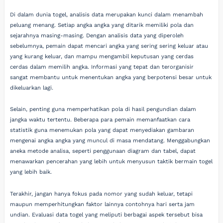
Di dalam dunia togel, analisis data merupakan kunci dalam menambah
peluang menang. Setiap angka angka yang ditarik memiliki pola dan
sejarahnya masing-masing. Dengan analisis data yang diperoleh
sebelumnya, pemain dapat mencari angka yang sering sering keluar atau
yang kurang keluar, dan mampu mengambil keputusan yang cerdas
cerdas dalam memilih angka. Informasi yang tepat dan terorganisir
sangat membantu untuk menentukan angka yang berpotensi besar untuk
dikeluarkan lagi.
Selain, penting guna memperhatikan pola di hasil pengundian dalam
jangka waktu tertentu. Beberapa para pemain memanfaatkan cara
statistik guna menemukan pola yang dapat menyediakan gambaran
mengenai angka angka yang muncul di masa mendatang. Menggabungkan
aneka metode analisa, seperti penggunaan diagram dan tabel, dapat
menawarkan pencerahan yang lebih untuk menyusun taktik bermain togel
yang lebih baik.
Terakhir, jangan hanya fokus pada nomor yang sudah keluar, tetapi
maupun memperhitungkan faktor lainnya contohnya hari serta jam
undian. Evaluasi data togel yang meliputi berbagai aspek tersebut bisa