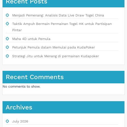
Recent Posts
Menjadi Pemenang: Analisis Data Live Draw Togel China
Taktik Ampuh Bermain Permainan Togel HK untuk Partisipan
Pintar
Maha 4D untuk Pemula
Petunjuk Pemula dalam Memulai pada KudaPoker
Strategi Jitu untuk Menang di permainan Kudapoker
Recent Comments
No comments to show.
Archives
July 2026