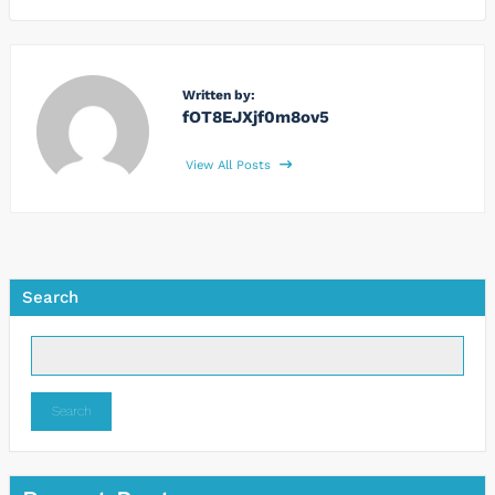
Written by:
fOT8EJXjf0m8ov5
View All Posts
Search
Search