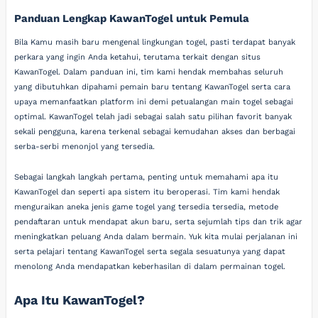
Panduan Lengkap KawanTogel untuk Pemula
Bila Kamu masih baru mengenal lingkungan togel, pasti terdapat banyak
perkara yang ingin Anda ketahui, terutama terkait dengan situs
KawanTogel. Dalam panduan ini, tim kami hendak membahas seluruh
yang dibutuhkan dipahami pemain baru tentang KawanTogel serta cara
upaya memanfaatkan platform ini demi petualangan main togel sebagai
optimal. KawanTogel telah jadi sebagai salah satu pilihan favorit banyak
sekali pengguna, karena terkenal sebagai kemudahan akses dan berbagai
serba-serbi menonjol yang tersedia.
Sebagai langkah langkah pertama, penting untuk memahami apa itu
KawanTogel dan seperti apa sistem itu beroperasi. Tim kami hendak
menguraikan aneka jenis game togel yang tersedia tersedia, metode
pendaftaran untuk mendapat akun baru, serta sejumlah tips dan trik agar
meningkatkan peluang Anda dalam bermain. Yuk kita mulai perjalanan ini
serta pelajari tentang KawanTogel serta segala sesuatunya yang dapat
menolong Anda mendapatkan keberhasilan di dalam permainan togel.
Apa Itu KawanTogel?