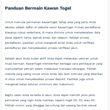
Panduan Bermain Kawan Togel
Untuk memulai permainan KawanTogel, tahap awal yang perlu Anda
lakukan adalah daftar di website resmi KawanTogel. Proses pendaftaran
biasanya cukup sederhana, di mana diminta untuk menyelesaikan data
dasar seperti nama, alamat email, dan telepon. Setelah proses
pendaftaran, pastikan untuk mengecek email Anda untuk verifikasi
pendaftaran dan menyelesaikan proses verifikasi akun.
Setelah akun Anda sudah aktif, Anda dapat melakukan setoran untuk
mulai bermain. KawanTogel memberikan berbagai cara pembayaran yang
memudahkan pemain dalam melakukan transaksi keuangan. Pilihlah
metode yang paling cocok untuk Anda, lalu ikuti instruksi yang diberikan
di situs untuk menyelesaikan proses deposit. Pastikan juga untuk
mengenali batas setoran minimum dan maksimum.
Begitu saldo Anda tersedia di akun, Anda dapat memilih jenis-jenis
permainan yang ingin Anda mainkan, seperti togel 2D, 3D, atau 4D.
Pilihlah nomor yang dianggap beruntung dan pasang taruhan sesuai