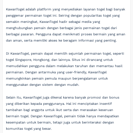
KawanTogel adalah platform yang menyediakan layanan togel bagi banyak
penggemar permainan togel ini. Seiring dengan popularitas togel yang
semakin meningkat, KawanTogel hadir sebagai media yang
menghubungkan pemain dengan berbagai jenis permainan togel dari
berbagai pasaran. Pengguna dapat menikmati proses bermain yang aman
dan aman, serta memiliki akses ke beragam informasi yang penting.
Di KawanTogel, pemain dapat memilih sejumlah permainan togel, seperti
togel Singapore, Hongkong, dan lainnya. Situs ini dirancang untuk
memudahkan pengguna dalam melakukan taruhan dan memantau hasil
permainan. Dengan antarmuka yang user-friendly, KawanTogel
memungkinkan pemain pemula maupun berpengalaman untuk
menggunakan dengan sistem dengan mudah.
Selain itu, KawanTogel juga dikenal karena banyak promosi dan bonus
yang diberikan kepada penggunanya. Hal ini menciptakan insentif
tambahan bagi anggota untuk ikut serta dan merasakan keseruan
bermain togel. Dengan KawanTogel, pemain tidak hanya mendapatkan
kesempatan untuk bermain, tetapi juga untuk berinteraksi dengan
komunitas togel yang besar.