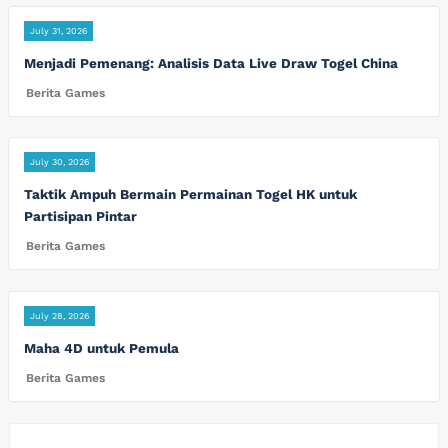
July 31, 2026
Menjadi Pemenang: Analisis Data Live Draw Togel China
Berita Games
July 30, 2026
Taktik Ampuh Bermain Permainan Togel HK untuk
Partisipan Pintar
Berita Games
July 28, 2026
Maha 4D untuk Pemula
Berita Games