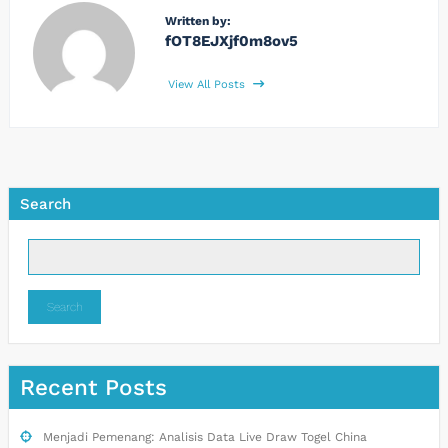
Written by:
fOT8EJXjf0m8ov5
View All Posts
Search
Search
Recent Posts
Menjadi Pemenang: Analisis Data Live Draw Togel China