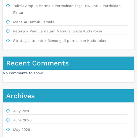
Taktik Ampuh Bermain Permainan Togel HK untuk Partisipan
Pintar
Maha 4D untuk Pemula
Petunjuk Pemula dalam Memulai pada KudaPoker
Strategi Jitu untuk Menang di permainan Kudapoker
Recent Comments
No comments to show.
Archives
July 2026
June 2026
May 2026