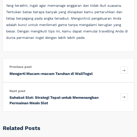
Yang terakhir, ingat agar memanage anggaran dan tidak ikut suasana.
Tentukan batas berapa banyak yang disiapkan kamu pertaruhkan dan
tetap berpegang pada angka tersebut. Mengontrol pengeluaran Anda
adalah kunci untuk menikmati game tanpa mengalami kerugian yang
besar. Dengan mengikuti tips ini, kamu dapat memulai travelling Anda di
dunia permainan togel dengan lebih lebih pede.
Previous post
Mengerti Macam-macam Taruhan di WaliTogel
Next post
Sahabat Slot: Strategi Tepat untuk Memenangkan
Permainan Mesin Slot
Related Posts