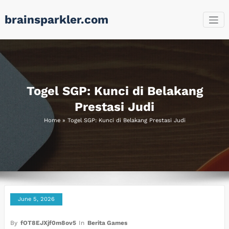
Skip
brainsparkler.com
to
content
Togel SGP: Kunci di Belakang
Prestasi Judi
Home
»
Togel SGP: Kunci di Belakang Prestasi Judi
June 5, 2026
By
fOT8EJXjf0m8ov5
In
Berita Games