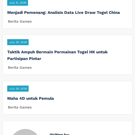
July 31, 2026
Menjadi Pemenang: Analisis Data Live Draw Togel China
Berita Games
July 30, 2026
Taktik Ampuh Bermain Permainan Togel HK untuk
Partisipan Pintar
Berita Games
July 28, 2026
Maha 4D untuk Pemula
Berita Games
Written by: