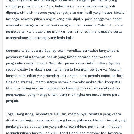
Togel Singapore dikenal sebagai salah satu kategori permainan yang
sangat populer diantara Asia. Keberhasilan para pemain sering kali
dipengaruhi oleh metode yang sangat jelas dan hasil yang instan. Melalui
berbagai macam pilihan angka yang bisa dipilih, para penggemar dapat
merasakan pengalaman bermain yang adil dan menarik. Selain itu, data
pengeluaran yang stabil mengizinkan pemain untuk menganalisis serta
mengembangkan strategi yang lebih baik.
Sementara itu, Lottery Sydney telah memikat perhatian banyak para
pemain melalui tawaran hadiah yang besar-besaran dan metode
pengundian yang inovatif. Sejumlah pemain mencintai Lottery Sydney
sebab kreativitas dalam permainan serta keunikan bentuknya. Melalui
banyak komunitas yang memberi dukungan, para pemain dapat berbagi
tips dan strategi, membuatnya semakin membosankan dan kompetisi.
Masing-masing undian menawarkan kesempatan untuk mendapatkan
penghargaan yang menggiurkan, yang meningkatkan antusiasme para
penjudi.
Togel Hong Kong, sementara sisi lain, mempunyai reputasi yang kental
diantara kalangan para penjudi yang berpengalaman. Melalui riwayat yang
panjang serta popularitas yang tak terbantahkan, permainan ini sudah
menjadi pilihan banyak individu. Togel Hongkong memberikan beragam