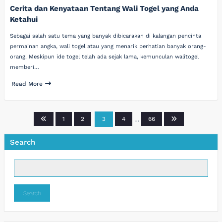
Cerita dan Kenyataan Tentang Wali Togel yang Anda
Ketahui
Sebagai salah satu tema yang banyak dibicarakan di kalangan pencinta
permainan angka, wali togel atau yang menarik perhatian banyak orang-
orang. Meskipun ide togel telah ada sejak lama, kemunculan walitogel
memberi…
Read More
Posts
1
2
3
4
…
66
pagination
Search
Search