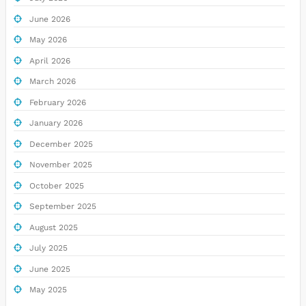
June 2026
May 2026
April 2026
March 2026
February 2026
January 2026
December 2025
November 2025
October 2025
September 2025
August 2025
July 2025
June 2025
May 2025