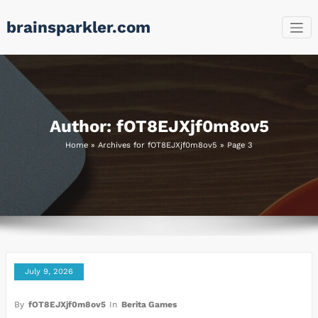
Skip
brainsparkler.com
to
content
Author:
fOT8EJXjf0m8ov5
Home
»
Archives for fOT8EJXjf0m8ov5
»
Page 3
July 9, 2026
By
fOT8EJXjf0m8ov5
In
Berita Games