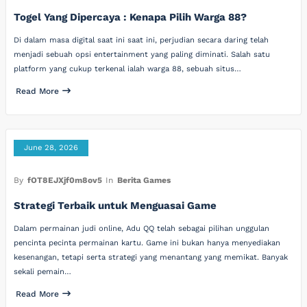
Togel Yang Dipercaya : Kenapa Pilih Warga 88?
Di dalam masa digital saat ini saat ini, perjudian secara daring telah
menjadi sebuah opsi entertainment yang paling diminati. Salah satu
platform yang cukup terkenal ialah warga 88, sebuah situs…
Read More
June 28, 2026
By
fOT8EJXjf0m8ov5
In
Berita Games
Strategi Terbaik untuk Menguasai Game
Dalam permainan judi online, Adu QQ telah sebagai pilihan unggulan
pencinta pecinta permainan kartu. Game ini bukan hanya menyediakan
kesenangan, tetapi serta strategi yang menantang yang memikat. Banyak
sekali pemain…
Read More