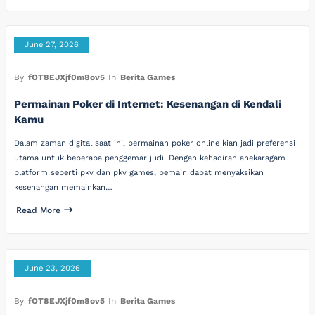
June 27, 2026
By
fOT8EJXjf0m8ov5
In
Berita Games
Permainan Poker di Internet: Kesenangan di Kendali
Kamu
Dalam zaman digital saat ini, permainan poker online kian jadi preferensi
utama untuk beberapa penggemar judi. Dengan kehadiran anekaragam
platform seperti pkv dan pkv games, pemain dapat menyaksikan
kesenangan memainkan…
Read More
June 23, 2026
By
fOT8EJXjf0m8ov5
In
Berita Games