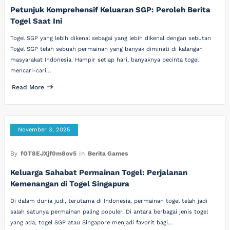
Petunjuk Komprehensif Keluaran SGP: Peroleh Berita
Togel Saat Ini
Togel SGP yang lebih dikenal sebagai yang lebih dikenal dengan sebutan
Togel SGP telah sebuah permainan yang banyak diminati di kalangan
masyarakat Indonesia. Hampir setiap hari, banyaknya pecinta togel
mencari-cari…
Read More
November 3, 2025
By
fOT8EJXjf0m8ov5
In
Berita Games
Keluarga Sahabat Permainan Togel: Perjalanan
Kemenangan di Togel Singapura
Di dalam dunia judi, terutama di Indonesia, permainan togel telah jadi
salah satunya permainan paling populer. Di antara berbagai jenis togel
yang ada, togel SGP atau Singapore menjadi favorit bagi…