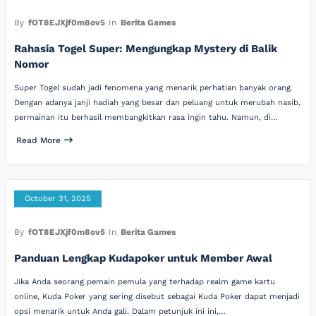
By
fOT8EJXjf0m8ov5
In
Berita Games
Rahasia Togel Super: Mengungkap Mystery di Balik
Nomor
Super Togel sudah jadi fenomena yang menarik perhatian banyak orang.
Dengan adanya janji hadiah yang besar dan peluang untuk merubah nasib,
permainan itu berhasil membangkitkan rasa ingin tahu. Namun, di…
Read More
October 31, 2025
By
fOT8EJXjf0m8ov5
In
Berita Games
Panduan Lengkap Kudapoker untuk Member Awal
Jika Anda seorang pemain pemula yang terhadap realm game kartu
online, Kuda Poker yang sering disebut sebagai Kuda Poker dapat menjadi
opsi menarik untuk Anda gali. Dalam petunjuk ini ini,…