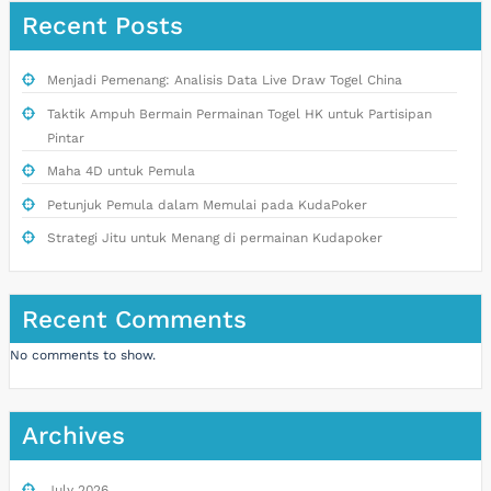
Recent Posts
Menjadi Pemenang: Analisis Data Live Draw Togel China
Taktik Ampuh Bermain Permainan Togel HK untuk Partisipan
Pintar
Maha 4D untuk Pemula
Petunjuk Pemula dalam Memulai pada KudaPoker
Strategi Jitu untuk Menang di permainan Kudapoker
Recent Comments
No comments to show.
Archives
July 2026