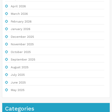
April 2026
March 2026
February 2026
January 2026
December 2025
November 2025
October 2025
September 2025
August 2025
July 2025
June 2025
May 2025
Categories