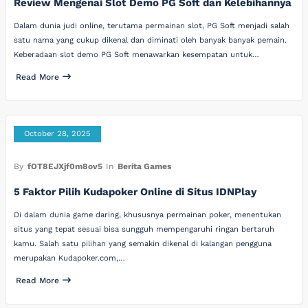
Review Mengenai Slot Demo PG Soft dan Kelebihannya
Dalam dunia judi online, terutama permainan slot, PG Soft menjadi salah
satu nama yang cukup dikenal dan diminati oleh banyak banyak pemain.
Keberadaan slot demo PG Soft menawarkan kesempatan untuk…
Read More
October 28, 2025
By
fOT8EJXjf0m8ov5
In
Berita Games
5 Faktor Pilih Kudapoker Online di Situs IDNPlay
Di dalam dunia game daring, khususnya permainan poker, menentukan
situs yang tepat sesuai bisa sungguh mempengaruhi ringan bertaruh
kamu. Salah satu pilihan yang semakin dikenal di kalangan pengguna
merupakan Kudapoker.com,…
Read More