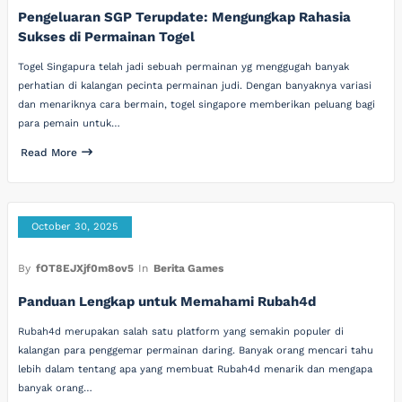
Pengeluaran SGP Terupdate: Mengungkap Rahasia
Sukses di Permainan Togel
Togel Singapura telah jadi sebuah permainan yg menggugah banyak
perhatian di kalangan pecinta permainan judi. Dengan banyaknya variasi
dan menariknya cara bermain, togel singapore memberikan peluang bagi
para pemain untuk…
Read More
October 30, 2025
By
fOT8EJXjf0m8ov5
In
Berita Games
Panduan Lengkap untuk Memahami Rubah4d
Rubah4d merupakan salah satu platform yang semakin populer di
kalangan para penggemar permainan daring. Banyak orang mencari tahu
lebih dalam tentang apa yang membuat Rubah4d menarik dan mengapa
banyak orang…