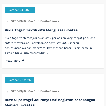
October 28, 2025
By
fOT8EJXjf0m8ov5
In
Berita Games
Kuda Togel: Taktik Jitu Menguasai Kontes
Kuda togel telah menjadi salah satu permainan yang sangat populer di
antara masyarakat. Banyak orang berminat untuk menguji
peruntungannya dan menggapai kemenangan besar. Dalam game ini,
pemain harus bisa menentukan…
Read More
October 27, 2025
By
fOT8EJXjf0m8ov5
In
Berita Games
Rute Supertogel Journey: Dari Kegiatan Kesenangan
Menjadi Investasi