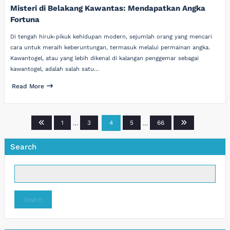
Misteri di Belakang Kawantas: Mendapatkan Angka
Fortuna
Di tengah hiruk-pikuk kehidupan modern, sejumlah orang yang mencari
cara untuk meraih keberuntungan, termasuk melalui permainan angka.
Kawantogel, atau yang lebih dikenal di kalangan penggemar sebagai
kawantogel, adalah salah satu…
Read More
Posts
1
…
3
4
5
…
66
pagination
Search
Search