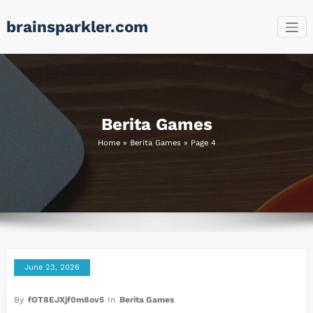
Skip
brainsparkler.com
to
content
Berita Games
Home
»
Berita Games
»
Page 4
June 23, 2026
By
fOT8EJXjf0m8ov5
In
Berita Games