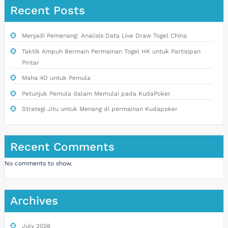
Recent Posts
Menjadi Pemenang: Analisis Data Live Draw Togel China
Taktik Ampuh Bermain Permainan Togel HK untuk Partisipan
Pintar
Maha 4D untuk Pemula
Petunjuk Pemula dalam Memulai pada KudaPoker
Strategi Jitu untuk Menang di permainan Kudapoker
Recent Comments
No comments to show.
Archives
July 2026