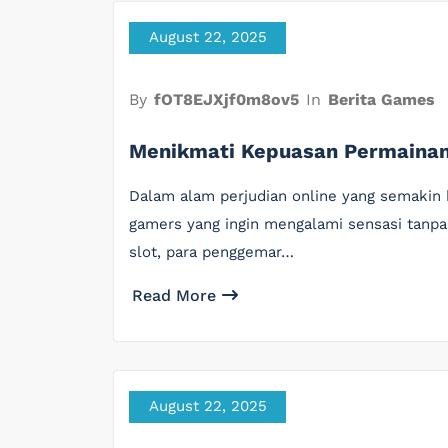
August 22, 2025
By
fOT8EJXjf0m8ov5
In
Berita Games
Menikmati Kepuasan Permainan
Dalam alam perjudian online yang semakin
gamers yang ingin mengalami sensasi tanpa
slot, para penggemar…
Read More
August 22, 2025