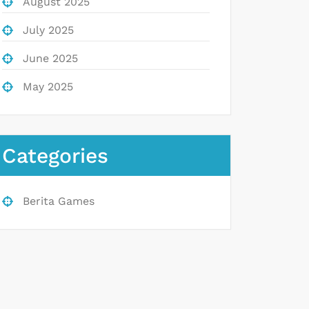
August 2025
July 2025
June 2025
May 2025
Categories
Berita Games