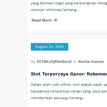
yang bermain togel yang berkeinginan menge
mencari informasi tentang…
Read More
August 24, 2025
By
fOT8EJXjf0m8ov5
In
Berita Games
Slot Terpercaya Gacor: Rekomen
Dalam alam judi online, slot adalah salah 
banyaknya lumpuhnya variasi yang, para pem
memberikan peluang menang…