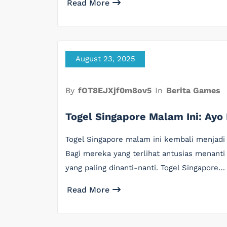
Read More
August 23, 2025
By
fOT8EJXjf0m8ov5
In
Berita Games
Togel Singapore Malam Ini: Ayo
Togel Singapore malam ini kembali menjadi
Bagi mereka yang terlihat antusias menanti
yang paling dinanti-nanti. Togel Singapore…
Read More