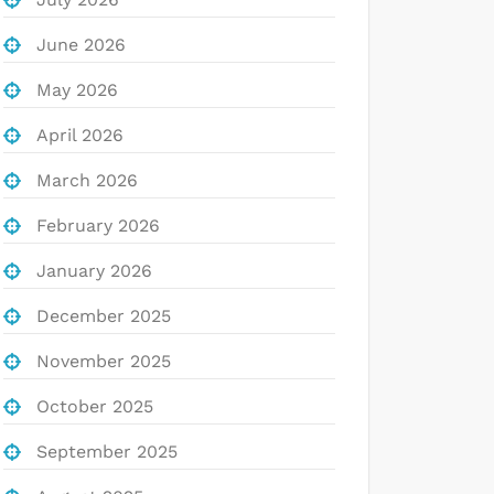
June 2026
May 2026
April 2026
March 2026
February 2026
January 2026
December 2025
November 2025
October 2025
September 2025