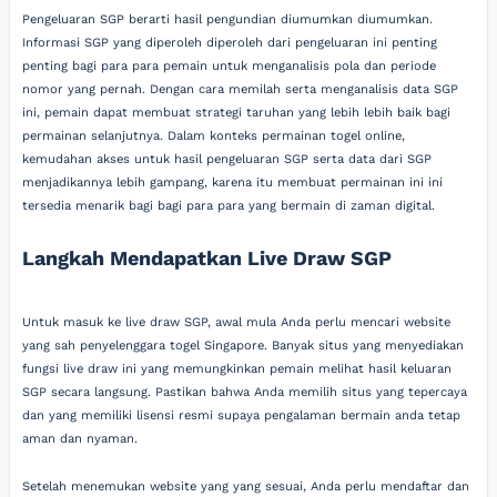
Pengeluaran SGP berarti hasil pengundian diumumkan diumumkan.
Informasi SGP yang diperoleh diperoleh dari pengeluaran ini penting
penting bagi para para pemain untuk menganalisis pola dan periode
nomor yang pernah. Dengan cara memilah serta menganalisis data SGP
ini, pemain dapat membuat strategi taruhan yang lebih lebih baik bagi
permainan selanjutnya. Dalam konteks permainan togel online,
kemudahan akses untuk hasil pengeluaran SGP serta data dari SGP
menjadikannya lebih gampang, karena itu membuat permainan ini ini
tersedia menarik bagi bagi para para yang bermain di zaman digital.
Langkah Mendapatkan Live Draw SGP
Untuk masuk ke live draw SGP, awal mula Anda perlu mencari website
yang sah penyelenggara togel Singapore. Banyak situs yang menyediakan
fungsi live draw ini yang memungkinkan pemain melihat hasil keluaran
SGP secara langsung. Pastikan bahwa Anda memilih situs yang tepercaya
dan yang memiliki lisensi resmi supaya pengalaman bermain anda tetap
aman dan nyaman.
Setelah menemukan website yang yang sesuai, Anda perlu mendaftar dan