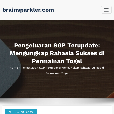
Skip
brainsparkler.com
to
content
Pengeluaran SGP Terupdate:
Mengungkap Rahasia Sukses di
Permainan Togel
Home
»
Pengeluaran SGP Terupdate: Mengungkap Rahasia Sukses di
Permainan Togel
October 31, 2025