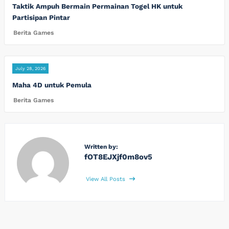
Taktik Ampuh Bermain Permainan Togel HK untuk
Partisipan Pintar
Berita Games
July 28, 2026
Maha 4D untuk Pemula
Berita Games
Written by:
fOT8EJXjf0m8ov5
View All Posts