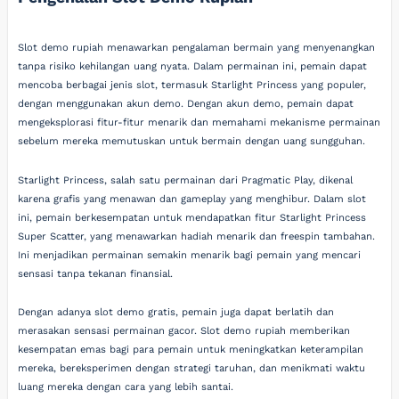
Slot demo rupiah menawarkan pengalaman bermain yang menyenangkan
tanpa risiko kehilangan uang nyata. Dalam permainan ini, pemain dapat
mencoba berbagai jenis slot, termasuk Starlight Princess yang populer,
dengan menggunakan akun demo. Dengan akun demo, pemain dapat
mengeksplorasi fitur-fitur menarik dan memahami mekanisme permainan
sebelum mereka memutuskan untuk bermain dengan uang sungguhan.
Starlight Princess, salah satu permainan dari Pragmatic Play, dikenal
karena grafis yang menawan dan gameplay yang menghibur. Dalam slot
ini, pemain berkesempatan untuk mendapatkan fitur Starlight Princess
Super Scatter, yang menawarkan hadiah menarik dan freespin tambahan.
Ini menjadikan permainan semakin menarik bagi pemain yang mencari
sensasi tanpa tekanan finansial.
Dengan adanya slot demo gratis, pemain juga dapat berlatih dan
merasakan sensasi permainan gacor. Slot demo rupiah memberikan
kesempatan emas bagi para pemain untuk meningkatkan keterampilan
mereka, bereksperimen dengan strategi taruhan, dan menikmati waktu
luang mereka dengan cara yang lebih santai.