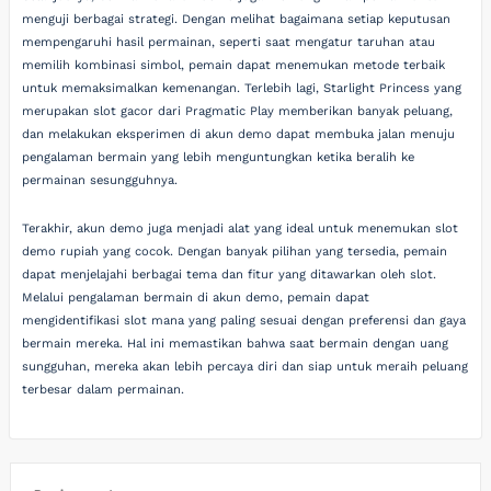
menguji berbagai strategi. Dengan melihat bagaimana setiap keputusan
mempengaruhi hasil permainan, seperti saat mengatur taruhan atau
memilih kombinasi simbol, pemain dapat menemukan metode terbaik
untuk memaksimalkan kemenangan. Terlebih lagi, Starlight Princess yang
merupakan slot gacor dari Pragmatic Play memberikan banyak peluang,
dan melakukan eksperimen di akun demo dapat membuka jalan menuju
pengalaman bermain yang lebih menguntungkan ketika beralih ke
permainan sesungguhnya.
Terakhir, akun demo juga menjadi alat yang ideal untuk menemukan slot
demo rupiah yang cocok. Dengan banyak pilihan yang tersedia, pemain
dapat menjelajahi berbagai tema dan fitur yang ditawarkan oleh slot.
Melalui pengalaman bermain di akun demo, pemain dapat
mengidentifikasi slot mana yang paling sesuai dengan preferensi dan gaya
bermain mereka. Hal ini memastikan bahwa saat bermain dengan uang
sungguhan, mereka akan lebih percaya diri dan siap untuk meraih peluang
terbesar dalam permainan.